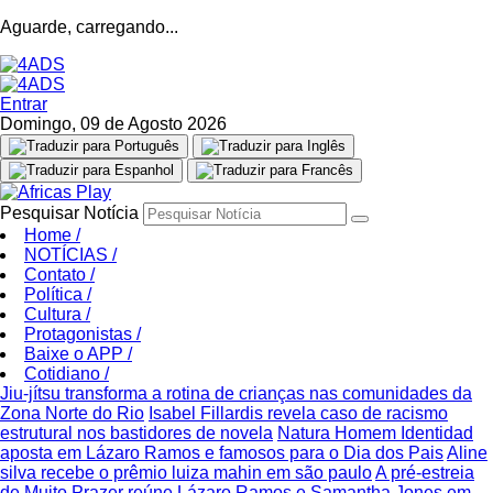
Aguarde, carregando...
Entrar
Domingo, 09 de Agosto 2026
Pesquisar Notícia
Home
/
NOTÍCIAS
/
Contato
/
Política
/
Cultura
/
Protagonistas
/
Baixe o APP
/
Cotidiano
/
Jiu-jítsu transforma a rotina de crianças nas comunidades da
Zona Norte do Rio
Isabel Fillardis revela caso de racismo
estrutural nos bastidores de novela
Natura Homem Identidad
aposta em Lázaro Ramos e famosos para o Dia dos Pais
Aline
silva recebe o prêmio luiza mahin em são paulo
A pré-estreia
de Muito Prazer reúne Lázaro Ramos e Samantha Jones em