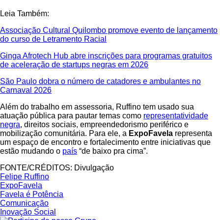
Leia Também:
Associação Cultural Quilombo promove evento de lançamento
do curso de Letramento Racial
Ginga Afrotech Hub abre inscrições para programas gratuitos
de aceleração de startups negras em 2026
São Paulo dobra o número de catadores e ambulantes no
Carnaval 2026
Além do trabalho em assessoria, Ruffino tem usado sua
atuação pública para pautar temas como
representatividade
negra
, direitos sociais, empreendedorismo periférico e
mobilização comunitária. Para ele, a
ExpoFavela
representa
um espaço de encontro e fortalecimento entre iniciativas que
estão mudando o
país
“de baixo pra cima”.
FONTE/CRÉDITOS:
Divulgação
Felipe Ruffino
ExpoFavela
Favela é Potência
Comunicação
Inovação Social