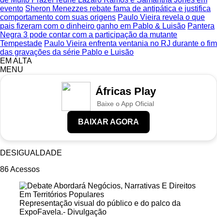
evento
Sheron Menezzes rebate fama de antipática e justifica
comportamento com suas origens
Paulo Vieira revela o que
pais fizeram com o dinheiro ganho em Pablo & Luisão
Pantera
Negra 3 pode contar com a participação da mutante
Tempestade
Paulo Vieira enfrenta ventania no RJ durante o fim
das gravações da série Pablo e Luisão
EM ALTA
MENU
Áfricas Play
Baixe o App Oficial
BAIXAR AGORA
DESIGUALDADE
86
Acessos
Representação visual do público e do palco da
ExpoFavela.- Divulgação