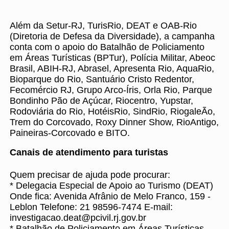
Além da Setur-RJ, TurisRio, DEAT e OAB-Rio
(Diretoria de Defesa da Diversidade), a campanha
conta com o apoio do Batalhão de Policiamento
em Áreas Turísticas (BPTur), Polícia Militar, Abeoc
Brasil, ABIH-RJ, Abrasel, Apresenta Rio, AquaRio,
Bioparque do Rio, Santuário Cristo Redentor,
Fecomércio RJ, Grupo Arco-Íris, Orla Rio, Parque
Bondinho Pão de Açúcar, Riocentro, Yupstar,
Rodoviária do Rio, HotéisRio, SindRio, RiogaleÃo,
Trem do Corcovado, Roxy Dinner Show, RioAntigo,
Paineiras-Corcovado e BITO.
Canais de atendimento para turistas
Quem precisar de ajuda pode procurar:
* Delegacia Especial de Apoio ao Turismo (DEAT)
Onde fica: Avenida Afrânio de Melo Franco, 159 -
Leblon Telefone: 21 98596-7474 E-mail:
investigacao.deat@pcivil.rj.gov.br
* Batalhão de Policiamento em Áreas Turísticas