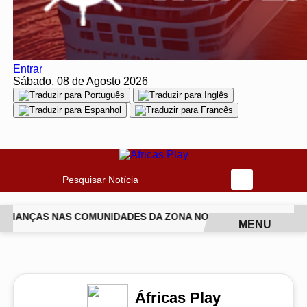
Entrar
Sábado, 08 de Agosto 2026
Pesquisar Notícia
CRIANÇAS NAS COMUNIDADES DA ZONA NORTE DO RIO
ISABEL
MENU
EM ALTA
Áfricas Play