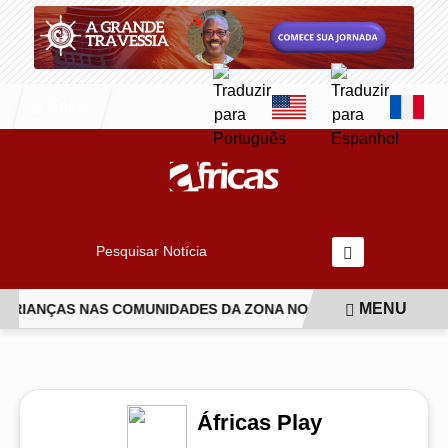
Entrar
Pesquisar Notícia
MENU
 CRIANÇAS NAS COMUNIDADES DA ZONA NORTE DO RIO
ISABE
EM ALTA
Áfricas Play