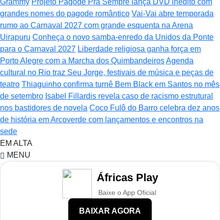
Grammy
Projeto Pagode Pra Sempre lança DVD inédito com
grandes nomes do pagode romântico
Vai-Vai abre temporada
rumo ao Carnaval 2027 com grande esquenta na Arena
Uirapuru
Conheça o novo samba-enredo da Unidos da Ponte
para o Carnaval 2027
Liberdade religiosa ganha força em
Porto Alegre com a Marcha dos Quimbandeiros
Agenda
cultural no Rio traz Seu Jorge, festivais de música e peças de
teatro
Thiaguinho confirma turnê Bem Black em Santos no mês
de setembro
Isabel Fillardis revela caso de racismo estrutural
nos bastidores de novela
Coco Fulô do Barro celebra dez anos
de história em Arcoverde com lançamentos e encontros na
sede
EM ALTA
MENU
Áfricas Play
Baixe o App Oficial
BAIXAR AGORA