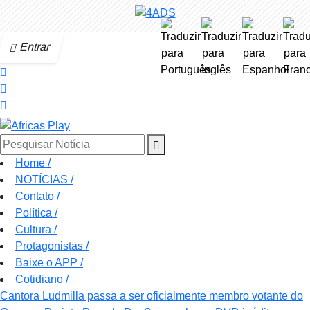
Entrar
Pesquisar Notícia
Home
/
NOTÍCIAS
/
Contato
/
Política
/
Cultura
/
Protagonistas
/
Baixe o APP
/
Cotidiano
/
Cantora Ludmilla passa a ser oficialmente membro votante do