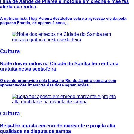
Filha de Xande de Pilares é mordida em creche e mãe faz
alerta nas redes
A nutricionista Thay Pereira desabafou sobre a agressão vivida pela
pequena Estrela, de apenas 2 anos,...
Cultura
Noite dos enredos na Cidade do Samba tem entrada
gratuita nesta sexta-feira
O evento promovido pela Liesa no Rio de Janeiro contará com
apresentações imersivas das doze agremiações...
Cultura
Beija-flor aposta em enredo marcante e projeta alta
qualidade na disputa de samba