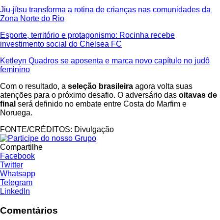
Jiu-jítsu transforma a rotina de crianças nas comunidades da
Zona Norte do Rio
Esporte, território e protagonismo: Rocinha recebe
investimento social do Chelsea FC
Ketleyn Quadros se aposenta e marca novo capítulo no judô
feminino
Com o resultado, a
seleção brasileira
agora volta suas
atenções para o próximo desafio. O adversário das
oitavas de
final
será definido no embate entre Costa do Marfim e
Noruega.
FONTE/CRÉDITOS:
Divulgação
Compartilhe
Facebook
Twitter
Whatsapp
Telegram
LinkedIn
Comentários