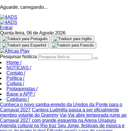
Aguarde, carregando...
Entrar
Quinta-feira, 06 de Agosto 2026
Pesquisar Notícia
Home
/
NOTÍCIAS
/
Contato
/
Política
/
Cultura
/
Protagonistas
/
Baixe o APP
/
Cotidiano
/
Conheça o novo samba-enredo da Unidos da Ponte para o
Carnaval 2027
Cantora Ludmilla passa a ser oficialmente
membro votante do Grammy
Vai-Vai abre temporada rumo ao
Carnaval 2027 com grande esquenta na Arena Uirapuru
Agenda cultural no Rio traz Seu Jorge, festivais de música e
peças de teatro
Isabel Fillardis revela caso de racismo