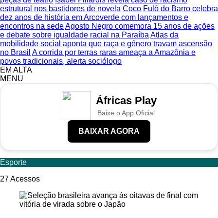
estrutural nos bastidores de novela
Coco Fulô do Barro celebra
dez anos de história em Arcoverde com lançamentos e
encontros na sede
Agosto Negro comemora 15 anos de ações
e debate sobre igualdade racial na Paraíba
Atlas da
mobilidade social aponta que raça e gênero travam ascensão
no Brasil
A corrida por terras raras ameaça a Amazônia e
povos tradicionais, alerta sociólogo
EM ALTA
MENU
Áfricas Play
Baixe o App Oficial
BAIXAR AGORA
Esporte
27
Acessos