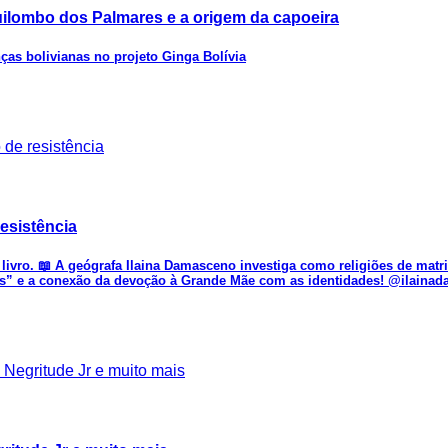
ilombo dos Palmares e a origem da capoeira
ças bolivianas no projeto Ginga Bolívia
esistência
vro. 📖 A geógrafa Ilaina Damasceno investiga como religiões de matriz 
rdes” e a conexão da devoção à Grande Mãe com as identidades! @ilaina