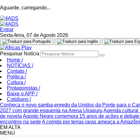
Aguarde, carregando...
Entrar
Sexta-feira, 07 de Agosto 2026
Pesquisar Notícia
Home
/
NOTÍCIAS
/
Contato
/
Política
/
Cultura
/
Protagonistas
/
Baixe o APP
/
Cotidiano
/
Conheça o novo samba-enredo da Unidos da Ponte para o Ca
2027 com grande esquenta na Arena Uirapuru
Agenda cultural 
de novela
Agosto Negro comemora 15 anos de ações e debate s
encontros na sede
A corrida por terras raras ameaça a Amazônia
EM ALTA
MENU