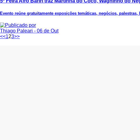
5º Feira Afro Bariri traz Martinha do Coco, Wagninho do Ne
Evento reúne gratuitamente exposições temáticas, negócios, palestras, 
Thiago Paleari
- 06 de Out
<<
1
2
3
>>