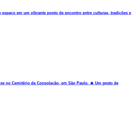
espaço em um vibrante ponto de encontro entre culturas, tradições e
se no Cemitério da Consolação, em São Paulo. 🔥 Um gesto de