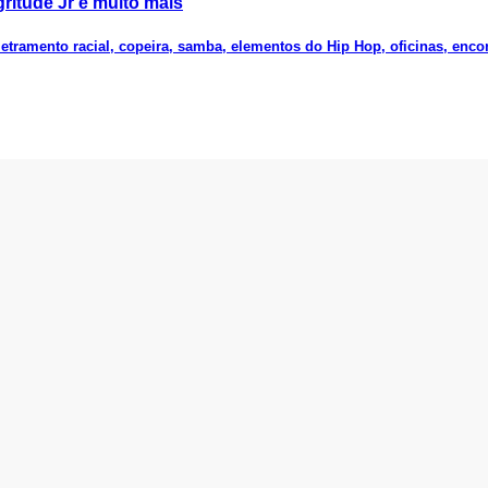
gritude Jr e muito mais
letramento racial, copeira, samba, elementos do Hip Hop, oficinas, enco