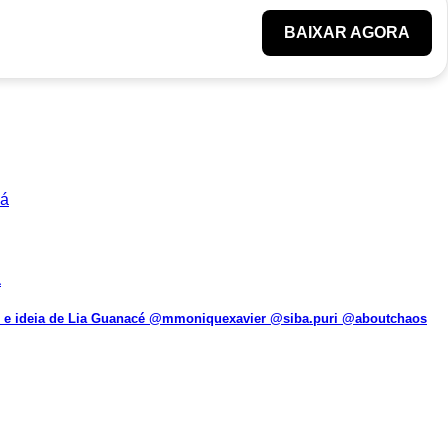
BAIXAR AGORA
á
ento e ideia de Lia Guanacé @mmoniquexavier @siba.puri @aboutchaos