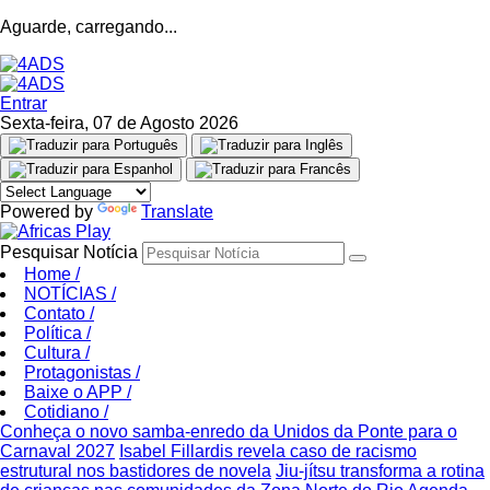
Aguarde, carregando...
Entrar
Sexta-feira, 07 de Agosto 2026
Powered by
Translate
Pesquisar Notícia
Home
/
NOTÍCIAS
/
Contato
/
Política
/
Cultura
/
Protagonistas
/
Baixe o APP
/
Cotidiano
/
Conheça o novo samba-enredo da Unidos da Ponte para o
Carnaval 2027
Isabel Fillardis revela caso de racismo
estrutural nos bastidores de novela
Jiu-jítsu transforma a rotina