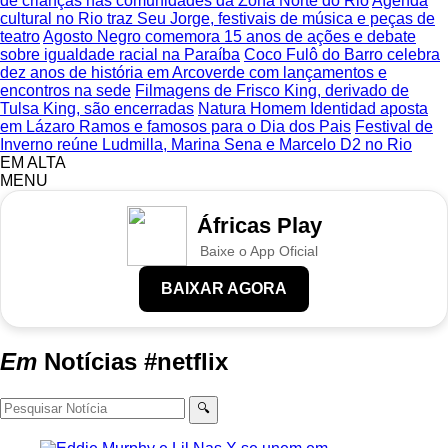
de crianças nas comunidades da Zona Norte do Rio
Agenda
cultural no Rio traz Seu Jorge, festivais de música e peças de
teatro
Agosto Negro comemora 15 anos de ações e debate
sobre igualdade racial na Paraíba
Coco Fulô do Barro celebra
dez anos de história em Arcoverde com lançamentos e
encontros na sede
Filmagens de Frisco King, derivado de
Tulsa King, são encerradas
Natura Homem Identidad aposta
em Lázaro Ramos e famosos para o Dia dos Pais
Festival de
Inverno reúne Ludmilla, Marina Sena e Marcelo D2 no Rio
EM ALTA
MENU
Áfricas Play
Baixe o App Oficial
BAIXAR AGORA
Em
Notícias
#netflix
🔍