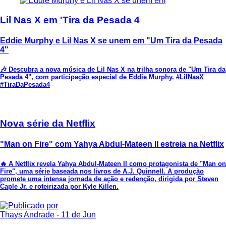
Lil Nas X em 'Tira da Pesada 4
Eddie Murphy e Lil Nas X se unem em "Um Tira da Pesada
4"
🎶 Descubra a nova música de Lil Nas X na trilha sonora de "Um Tira da
Pesada 4", com participação especial de Eddie Murphy. #LilNasX
#TiraDaPesada4
Nova série da Netflix
"Man on Fire" com Yahya Abdul-Mateen II estreia na Netflix
🔥 A Netflix revela Yahya Abdul-Mateen II como protagonista de "Man on
Fire", uma série baseada nos livros de A.J. Quinnell. A produção
promete uma intensa jornada de ação e redenção, dirigida por Steven
Caple Jr. e roteirizada por Kyle Killen.
Thays Andrade
- 11 de Jun