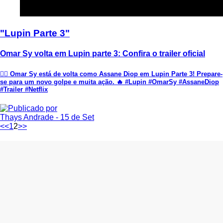
"Lupin Parte 3"
Omar Sy volta em Lupin parte 3: Confira o trailer oficial
🕵️‍♂️ Omar Sy está de volta como Assane Diop em Lupin Parte 3! Prepare-
se para um novo golpe e muita ação. 🔥 #Lupin #OmarSy #AssaneDiop
#Trailer #Netflix
Thays Andrade
- 15 de Set
<<
1
2
>>