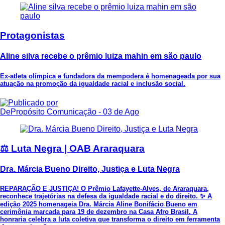
Protagonistas
Aline silva recebe o prêmio luiza mahin em são paulo
Ex-atleta olímpica e fundadora da mempodera é homenageada por sua
atuação na promoção da igualdade racial e inclusão social.
DePropósito Comunicação
- 03 de Ago
⚖️ Luta Negra | OAB Araraquara
Dra. Márcia Bueno Direito, Justiça e Luta Negra
REPARAÇÃO E JUSTIÇA! O Prêmio Lafayette-Alves, de Araraquara,
reconhece trajetórias na defesa da igualdade racial e do direito. ✨ A
edição 2025 homenageia Dra. Márcia Aline Bonifácio Bueno em
cerimônia marcada para 19 de dezembro na Casa Afro Brasil. A
honraria celebra a luta coletiva que transforma o direito em ferramenta