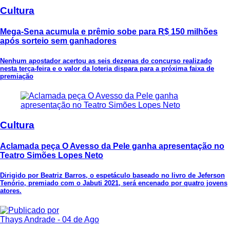
Cultura
Mega-Sena acumula e prêmio sobe para R$ 150 milhões
após sorteio sem ganhadores
Nenhum apostador acertou as seis dezenas do concurso realizado
nesta terça-feira e o valor da loteria dispara para a próxima faixa de
premiação
Cultura
Aclamada peça O Avesso da Pele ganha apresentação no
Teatro Simões Lopes Neto
Dirigido por Beatriz Barros, o espetáculo baseado no livro de Jeferson
Tenório, premiado com o Jabuti 2021, será encenado por quatro jovens
atores.
Thays Andrade
- 04 de Ago