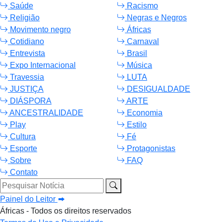
Saúde
Racismo
Religião
Negras e Negros
Movimento negro
Áfricas
Cotidiano
Carnaval
Entrevista
Brasil
Expo Internacional
Música
Travessia
LUTA
JUSTIÇA
DESIGUALDADE
DIÁSPORA
ARTE
ANCESTRALIDADE
Economia
Play
Estilo
Cultura
Fé
Esporte
Protagonistas
Sobre
FAQ
Contato
Pesquisar Notícia
Painel do Leitor
Áfricas - Todos os direitos reservados