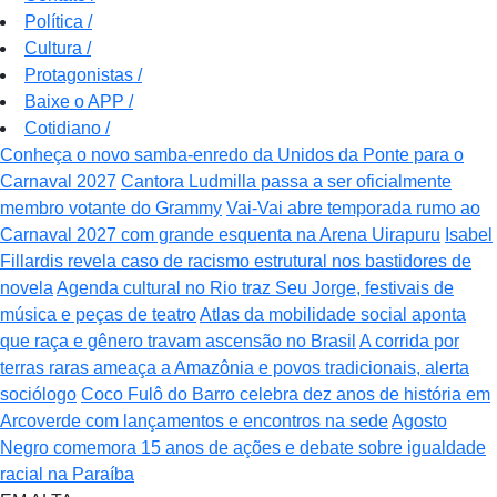
Política
/
Cultura
/
Protagonistas
/
Baixe o APP
/
Cotidiano
/
Conheça o novo samba-enredo da Unidos da Ponte para o
Carnaval 2027
Cantora Ludmilla passa a ser oficialmente
membro votante do Grammy
Vai-Vai abre temporada rumo ao
Carnaval 2027 com grande esquenta na Arena Uirapuru
Isabel
Fillardis revela caso de racismo estrutural nos bastidores de
novela
Agenda cultural no Rio traz Seu Jorge, festivais de
música e peças de teatro
Atlas da mobilidade social aponta
que raça e gênero travam ascensão no Brasil
A corrida por
terras raras ameaça a Amazônia e povos tradicionais, alerta
sociólogo
Coco Fulô do Barro celebra dez anos de história em
Arcoverde com lançamentos e encontros na sede
Agosto
Negro comemora 15 anos de ações e debate sobre igualdade
racial na Paraíba