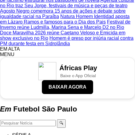
de racismo estrutural nos bastidores de novela
Agenda cultural
no Rio traz Seu Jorge, festivais de música e peças de teatro
Agosto Negro comemora 15 anos de ações e debate sobre
igualdade racial na Paraíba
Natura Homem Identidad aposta
em Lázaro Ramos e famosos para o Dia dos Pais
Festival de
Inverno reúne Ludmilla, Marina Sena e Marcelo D2 no Rio
Doce Maravilha 2026 reúne Caetano Veloso e Emicida em
show exclusivo no Rio
Homem é preso por injúria racial contra
PM durante festa em Sidrolândia
EM ALTA
MENU
Áfricas Play
Baixe o App Oficial
BAIXAR AGORA
Em
Futebol
São Paulo
🔍