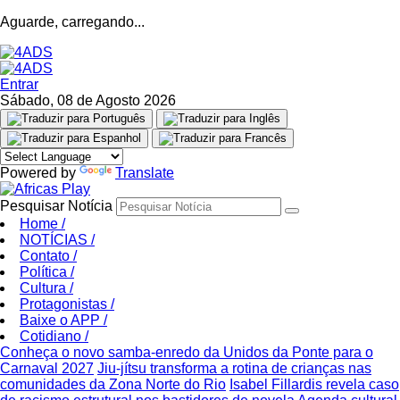
Aguarde, carregando...
Entrar
Sábado, 08 de Agosto 2026
Powered by
Translate
Pesquisar Notícia
Home
/
NOTÍCIAS
/
Contato
/
Política
/
Cultura
/
Protagonistas
/
Baixe o APP
/
Cotidiano
/
Conheça o novo samba-enredo da Unidos da Ponte para o
Carnaval 2027
Jiu-jítsu transforma a rotina de crianças nas
comunidades da Zona Norte do Rio
Isabel Fillardis revela caso