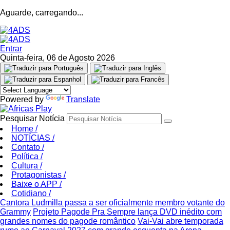
Aguarde, carregando...
Entrar
Quinta-feira, 06 de Agosto 2026
Powered by
Translate
Pesquisar Notícia
Home
/
NOTÍCIAS
/
Contato
/
Política
/
Cultura
/
Protagonistas
/
Baixe o APP
/
Cotidiano
/
Cantora Ludmilla passa a ser oficialmente membro votante do
Grammy
Projeto Pagode Pra Sempre lança DVD inédito com
grandes nomes do pagode romântico
Vai-Vai abre temporada