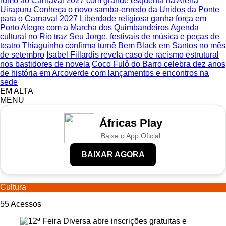
rumo ao Carnaval 2027 com grande esquenta na Arena
Uirapuru
Conheça o novo samba-enredo da Unidos da Ponte
para o Carnaval 2027
Liberdade religiosa ganha força em
Porto Alegre com a Marcha dos Quimbandeiros
Agenda
cultural no Rio traz Seu Jorge, festivais de música e peças de
teatro
Thiaguinho confirma turnê Bem Black em Santos no mês
de setembro
Isabel Fillardis revela caso de racismo estrutural
nos bastidores de novela
Coco Fulô do Barro celebra dez anos
de história em Arcoverde com lançamentos e encontros na
sede
EM ALTA
MENU
Áfricas Play
Baixe o App Oficial
BAIXAR AGORA
Cultura
55
Acessos