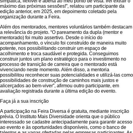
simpática, flexível e aberta ao meu ponto de vista. Irei extrair o
máximo das próximas sessões!”, relatou um participante da
edição anterior, em 2025, em depoimento coletado pela
organização durante a Feira.
Além dos mentorados, mentores voluntários também destacam
a relevância do projeto. “O pareamento da dupla (mentor e
mentorado) foi muito assertivo. Desde o início do
acompanhamento, o vínculo foi construído de maneira muito
potente, nos possibilitando construir um espaço de
acolhimento e troca saudável e protegida. Conseguimos
construir juntos um plano estratégico para o investimento no
processo de transição de carreira que o mentorado está
vivenciando neste momento. Além disso, a mentoria
possibilitou reconhecer suas potencialidades e utilizá-las como
possibilidades de construção de caminhos mais justos e
alicerçados ao bem-viver”, afirmou outro participante, em
avaliação registrada durante a última edição do evento.
Faça já a sua inscrição
A participação na Feira Diversa é gratuita, mediante inscrição
prévia. O Instituto Mais Diversidade orienta que o público
interessado se cadastre antecipadamente para garantir acesso
ao evento e às oportunidades disponíveis, como o banco de
talentos e as vagas ofertadas pelas empresas participantes. As