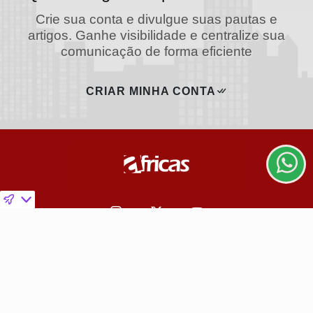
Crie sua conta e divulgue suas pautas e
artigos. Ganhe visibilidade e centralize sua
comunicação de forma eficiente
Termos de Uso e Privacidade
Esse site utiliza cookies para melhorar sua experiência
CRIAR MINHA CONTA
de navegação. Ao continuar o acesso, entendemos
que você concorda com nossos Termos de Uso e
Privacidade.
PARA MAIS INFORMAÇÕES,
ACESSE NOSSOS TERMOS
CLICANDO AQUI
PROSSEGUIR
Navegue
Início
Política
Mundo
Educação