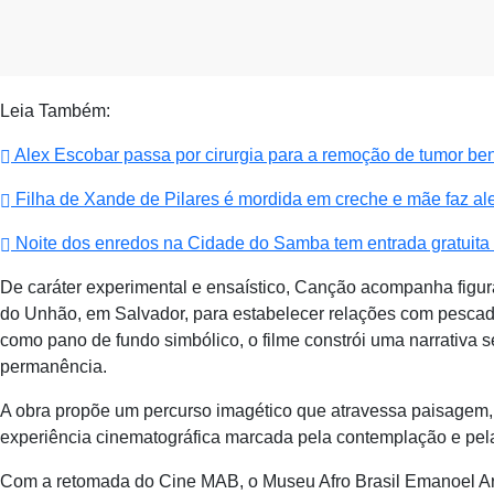
Leia Também:
Alex Escobar passa por cirurgia para a remoção de tumor be
Filha de Xande de Pilares é mordida em creche e mãe faz ale
Noite dos enredos na Cidade do Samba tem entrada gratuita n
De caráter experimental e ensaístico, Canção acompanha figu
do Unhão, em Salvador, para estabelecer relações com pescado
como pano de fundo simbólico, o filme constrói uma narrativa se
permanência.
A obra propõe um percurso imagético que atravessa paisagem,
experiência cinematográfica marcada pela contemplação e pel
Com a retomada do Cine MAB, o Museu Afro Brasil Emanoel Ara