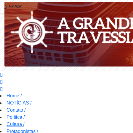
Entrar
Home
/
NOTÍCIAS
/
Contato
/
Política
/
Cultura
/
Protagonistas
/