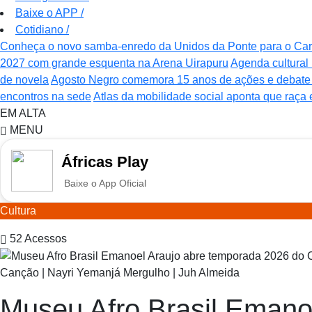
Baixe o APP
/
Cotidiano
/
Conheça o novo samba-enredo da Unidos da Ponte para o Ca
2027 com grande esquenta na Arena Uirapuru
Agenda cultural 
de novela
Agosto Negro comemora 15 anos de ações e debate s
encontros na sede
Atlas da mobilidade social aponta que raça
EM ALTA
MENU
Áfricas Play
Baixe o App Oficial
Cultura
52
Acessos
Canção | Nayri Yemanjá Mergulho | Juh Almeida
Museu Afro Brasil Eman