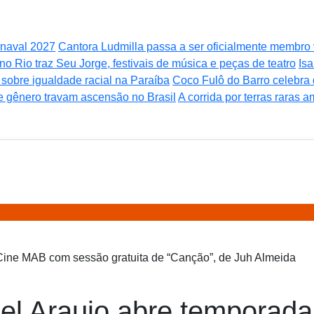
rnaval 2027
Cantora Ludmilla passa a ser oficialmente membr
no Rio traz Seu Jorge, festivais de música e peças de teatro
Isa
obre igualdade racial na Paraíba
Coco Fulô do Barro celebra
 e gênero travam ascensão no Brasil
A corrida por terras raras 
oel Araujo abre tempora