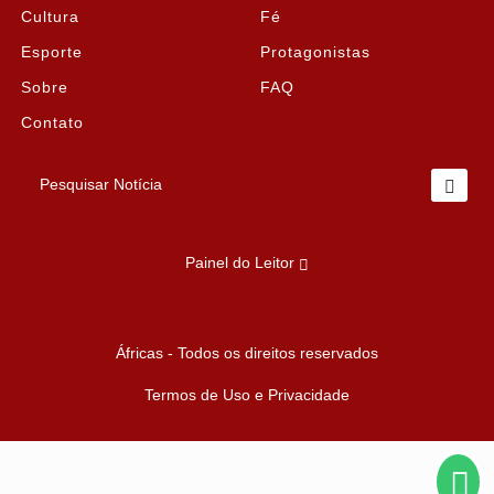
Cultura
Fé
Esporte
Protagonistas
Sobre
FAQ
Contato
Pesquisar Notícia
Painel do Leitor
Termos de Uso e Privacidade
Áfricas - Todos os direitos reservados
Esse site utiliza cookies para melhorar sua experiência
de navegação. Ao continuar o acesso, entendemos
Termos de Uso e Privacidade
que você concorda com nossos Termos de Uso e
Privacidade.
PARA MAIS INFORMAÇÕES,
ACESSE NOSSOS TERMOS
CLICANDO AQUI