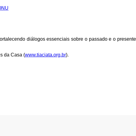
 ONU
 fortalecendo diálogos essenciais sobre o passado e o presente
is da Casa (
www.tiaciata.org.br
).