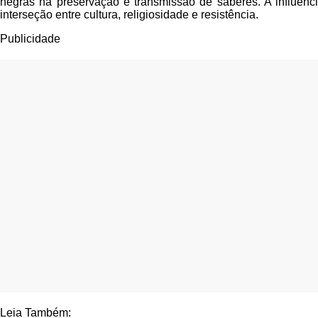
negras na preservação e transmissão de saberes. A influên
interseção entre cultura, religiosidade e resistência.
Publicidade
Leia Também: