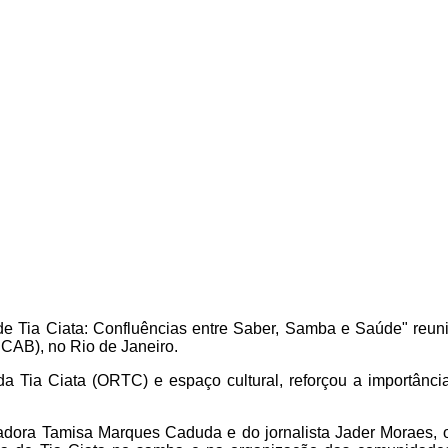
Tia Ciata: Confluências entre Saber, Samba e Saúde" reuniu, 
HCAB), no Rio de Janeiro.
a Tia Ciata (ORTC) e espaço cultural, reforçou a importância
adora Tamisa Marques Caduda e do jornalista Jader Moraes, o