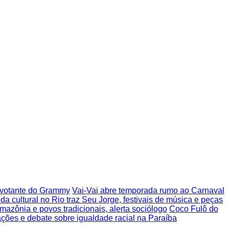
o votante do Grammy
Vai-Vai abre temporada rumo ao Carnaval
a cultural no Rio traz Seu Jorge, festivais de música e peças
Amazônia e povos tradicionais, alerta sociólogo
Coco Fulô do
ões e debate sobre igualdade racial na Paraíba