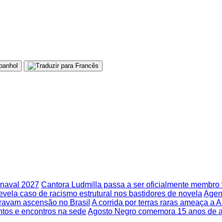
rnaval 2027
Cantora Ludmilla passa a ser oficialmente membr
 revela caso de racismo estrutural nos bastidores de novela
Agend
travam ascensão no Brasil
A corrida por terras raras ameaça a 
ntos e encontros na sede
Agosto Negro comemora 15 anos de aç