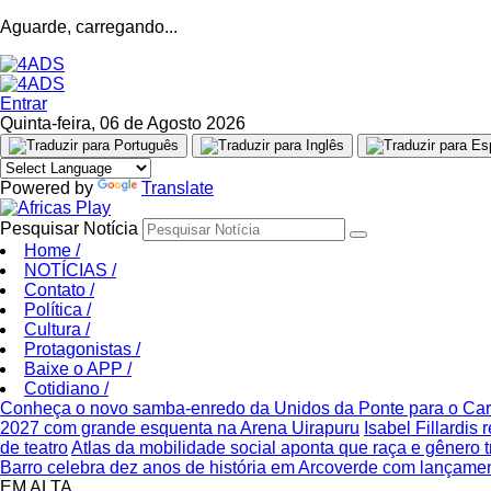
Aguarde, carregando...
Entrar
Quinta-feira, 06 de Agosto 2026
Powered by
Translate
Pesquisar Notícia
Home
/
NOTÍCIAS
/
Contato
/
Política
/
Cultura
/
Protagonistas
/
Baixe o APP
/
Cotidiano
/
Conheça o novo samba-enredo da Unidos da Ponte para o Ca
2027 com grande esquenta na Arena Uirapuru
Isabel Fillardis
de teatro
Atlas da mobilidade social aponta que raça e gênero 
Barro celebra dez anos de história em Arcoverde com lançame
EM ALTA