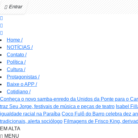
Entrar
Home
/
NOTÍCIAS
/
Contato
/
Política
/
Cultura
/
Protagonistas
/
Baixe o APP
/
Cotidiano
/
Conheça o novo samba-enredo da Unidos da Ponte para o Ca
traz Seu Jorge, festivais de música e peças de teatro
Isabel Fil
igualdade racial na Paraíba
Coco Fulô do Barro celebra dez a
tradicionais, alerta sociólogo
Filmagens de Frisco King, deriva
EM ALTA
MENU