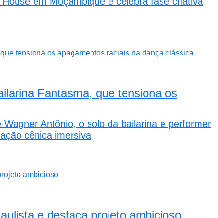
of House em Moçambique e celebra fase criativa
Bailarina Fantasma, que tensiona os
Wagner Antônio, o solo da bailarina e performer
lação cênica imersiva
aulista e destaca projeto ambicioso