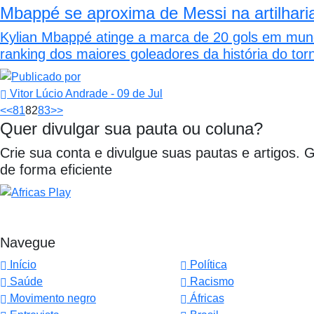
Mbappé se aproxima de Messi na artilhari
Kylian Mbappé atinge a marca de 20 gols em mund
ranking dos maiores goleadores da história do torn
Vitor Lúcio Andrade
- 09 de Jul
<<
81
82
83
>>
Quer divulgar sua pauta ou coluna?
Crie sua conta e divulgue suas pautas e artigos. 
de forma eficiente
Navegue
Início
Política
Saúde
Racismo
Movimento negro
Áfricas