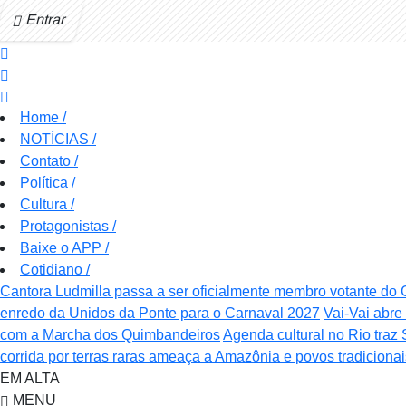
Entrar
Home
/
NOTÍCIAS
/
Contato
/
Política
/
Cultura
/
Protagonistas
/
Baixe o APP
/
Cotidiano
/
Cantora Ludmilla passa a ser oficialmente membro votante d
enredo da Unidos da Ponte para o Carnaval 2027
Vai-Vai abr
com a Marcha dos Quimbandeiros
Agenda cultural no Rio traz 
corrida por terras raras ameaça a Amazônia e povos tradicionais
EM ALTA
MENU