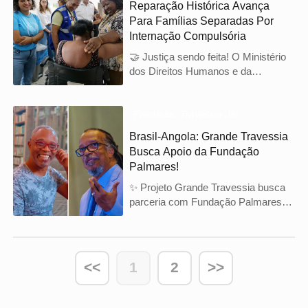
Reparação Histórica Avança
Uma ação de reparação histórica
Para Famílias Separadas Por
que visa combater a desigualdade e
Internação Compulsória
plantar cidadania. Saiba mais sobre
essa iniciativa! #AgriculturaSocial
🤝 Justiça sendo feita! O Ministério
#ReparaçãoHistórica #Areal
dos Direitos Humanos e da
Cidadania autoriza reparação para
61 filhos de pessoas isoladas por
hanseníase. Uma medida que
Palmares: Travessia Já!
avança na correção de violações
Brasil-Angola: Grande Travessia
históricas e no resgate da dignidade
Busca Apoio da Fundação
de famílias impactadas. Saiba mais
Palmares!
sobre essa importante decisão!
#MDHC #Hanseníase
✨ Projeto Grande Travessia busca
#DireitosHumanos
parceria com Fundação Palmares
para reparação. Reunião discute
fortalecimento da rota marítima
Brasil-Angola. Fundação Palmares
demonstra interesse e propõe nova
<<
1
2
>>
reunião com ministérios.
#GrandeTravessia
#FundaçãoPalmares