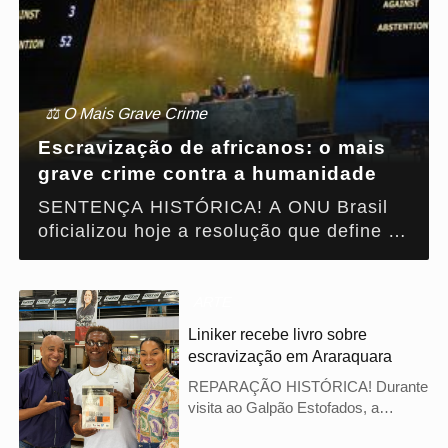
⚖️ O Mais Grave Crime
Escravização de africanos: o mais
grave crime contra a humanidade
SENTENÇA HISTÓRICA! A ONU Brasil
oficializou hoje a resolução que define a
escravização de africanos como o mais
grave crime contra a humanidade. Este
marco jurídico internacional encerra
ARTE
séculos de eufemismos e obriga os
Liniker recebe livro sobre
Estados a encararem o tráfico
escravização em Araraquara
transatlântico como uma barbárie que
REPARAÇÃO HISTÓRICA! Durante
exige reparação imediata e justiça
visita ao Galpão Estofados, a
restaurativa.
cantora Liniker recebeu o livro