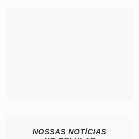
#ReparaçãoHistórica Saiba mais
sobre a parceria que visa fortalecer
laços históricos!
NOSSAS NOTÍCIAS