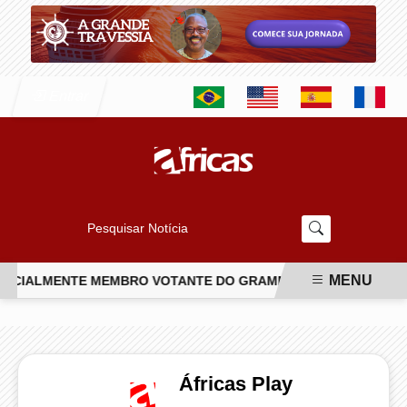
Entrar
Pesquisar Notícia
MENU
OFICIALMENTE MEMBRO VOTANTE DO GRAMMY
CONHEÇA O NO
EM ALTA
Áfricas Play