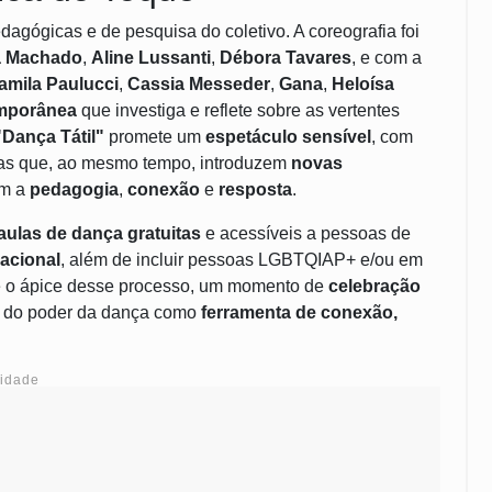
dagógicas e de pesquisa do coletivo. A coreografia foi
a Machado
,
Aline Lussanti
,
Débora Tavares
, e com a
amila Paulucci
,
Cassia Messeder
,
Gana
,
Heloísa
emporânea
que investiga e reflete sobre as vertentes
"Dança Tátil"
promete um
espetáculo sensível
, com
as que, ao mesmo tempo, introduzem
novas
am a
pedagogia
,
conexão
e
resposta
.
aulas de dança gratuitas
e acessíveis a pessoas de
racional
, além de incluir pessoas LGBTQIAP+ e/ou em
l é o ápice desse processo, um momento de
celebração
s e do poder da dança como
ferramenta de conexão,
cidade