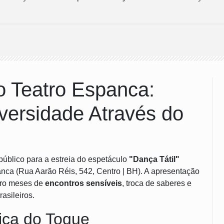
no Teatro Espanca:
ersidade Através do
público para a estreia do espetáculo
"Dança Tátil"
panca (Rua Aarão Réis, 542, Centro | BH). A apresentação
atro meses de
encontros sensíveis
, troca de saberes e
asileiros.
ica do Toque