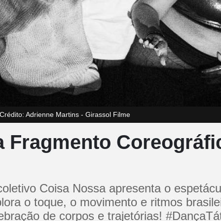
rédito: Adrienne Martins - Girassol Filme
a Fragmento Coreográfi
 coletivo Coisa Nossa apresenta o espetác
ora o toque, o movimento e ritmos brasilei
ebração de corpos e trajetórias! #DançaT