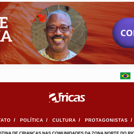
/
/
/
/
TATO
POLÍTICA
CULTURA
PROTAGONISTAS
NA DE CRIANÇAS NAS COMUNIDADES DA ZONA NORTE DO RIO