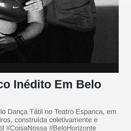
co Inédito Em Belo
ulo Dança Tátil no Teatro Espanca, em
ros, construída coletivamente e
átil #CoisaNossa #BeloHorizonte