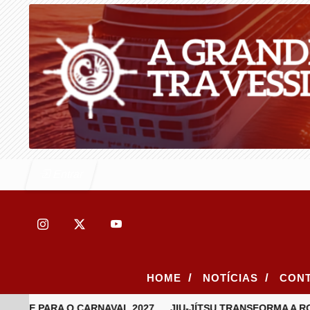
Entrar
/
/
HOME
NOTÍCIAS
CON
TE PARA O CARNAVAL 2027
JIU-JÍTSU TRANSFORMA A ROTI