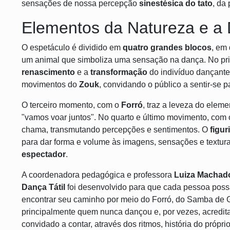
sensações de nossa percepção
sinestésica do tato
, da
Elementos da Natureza e a
O espetáculo é dividido em
quatro grandes blocos
, em
um animal que simboliza uma sensação na dança. No pri
renascimento
e a
transformação
do indivíduo dançante
movimentos do
Zouk
, convidando o público a sentir-se 
O terceiro momento, com o
Forró
, traz a leveza do elem
"vamos voar juntos". No quarto e último movimento, com
chama, transmutando percepções e sentimentos. O
figur
para dar forma e volume às imagens, sensações e textur
espectador
.
A coordenadora pedagógica e professora
Luiza Machad
Dança Tátil
foi desenvolvido para que cada pessoa pos
encontrar seu caminho por meio do Forró, do Samba de G
principalmente quem nunca dançou e, por vezes, acredita
convidado a contar, através dos ritmos, história do própri