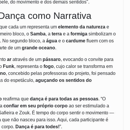
 pele, do movimento e dos demais sentidos".
 Dança como Narrativa
 que cada um representa um
elemento da natureza
e
meiro bloco, o
Samba
, a
terra
e a
formiga
simbolizam o
. No segundo bloco, a
água
e o
cardume
fluem com os
parte de um
grande oceano
.
ento
ar
através de um
pássaro
, evocando o convite para
 o
Funk
, representa o
fogo
, cujo calor se transforma em
ino
, concebido pelas professoras do projeto, foi pensado
as do espetáculo,
aguçando os sentidos do
o
reafirma que
dança é para todas as pessoas
. “O
sa
confiar em seu próprio corpo
ao ser estimulado a
afieira e Zouk. É tempo do corpo sentir o movimento —
 que não nasceu para isso. Aqui, cada participante é
o corpo.
Dança é para todes!
”.