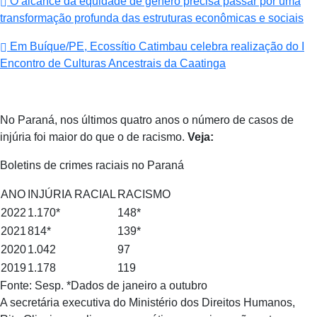
O alcance da equidade de gênero precisa passar por uma
transformação profunda das estruturas econômicas e sociais
Em Buíque/PE, Ecossítio Catimbau celebra realização do I
Encontro de Culturas Ancestrais da Caatinga
No Paraná, nos últimos quatro anos o número de casos de
injúria foi maior do que o de racismo.
Veja:
Boletins de crimes raciais no Paraná
ANO
INJÚRIA RACIAL
RACISMO
2022
1.170*
148*
2021
814*
139*
2020
1.042
97
2019
1.178
119
Fonte: Sesp. *Dados de janeiro a outubro
A secretária executiva do Ministério dos Direitos Humanos,