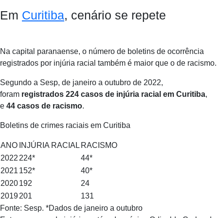
Em
Curitiba
, cenário se repete
Na capital paranaense, o número de boletins de ocorrência
registrados por injúria racial também é maior que o de racismo.
Segundo a Sesp, de janeiro a outubro de 2022,
foram
registrados 224 casos de injúria racial em Curitiba
,
e
44 casos de racismo
.
Boletins de crimes raciais em Curitiba
ANO
INJÚRIA RACIAL
RACISMO
2022
224*
44*
2021
152*
40*
2020
192
24
2019
201
131
Fonte: Sesp. *Dados de janeiro a outubro