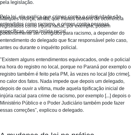
pela legislação.
Pela lei, ele explica que crimes contra a coletividade são
Marques reforça, ainda, que muitos boletins de ocorrência
entendidos como racismo, e crimes contra pessoas
registrados como injúria racial, por exemplo, podem
específicas, como injúria racial.
posteriormente ser corrigidos para racismo, a depender do
entendimento do delegado que ficar responsável pelo caso,
antes ou durante o inquérito policial.
"Existem alguns entendimentos equivocados, onde o policial
na hora do registro no local, porque no Paraná por exemplo o
registro também é feito pela PM, às vezes no local [do crime],
no calor dos fatos. Nada impede que depois um delegado,
depois de ouvir a vítima, mude aquela tipificação inicial de
injúria racial para crime de racismo, por exemplo [...] depois o
Ministério Público e o Poder Judiciário também pode fazer
essas correções", explicou o delegado.