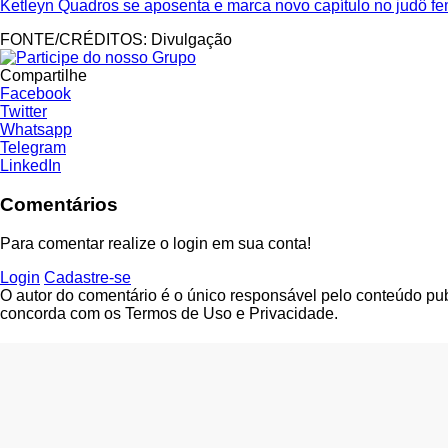
Ketleyn Quadros se aposenta e marca novo capítulo no judô fe
FONTE/CRÉDITOS:
Divulgação
Compartilhe
Facebook
Twitter
Whatsapp
Telegram
LinkedIn
Comentários
Para comentar realize o login em sua conta!
Login
Cadastre-se
O autor do comentário é o único responsável pelo conteúdo publi
concorda com os Termos de Uso e Privacidade.