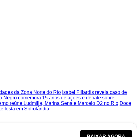
nidades da Zona Norte do Rio
Isabel Fillardis revela caso de
o Negro comemora 15 anos de ações e debate sobre
verno reúne Ludmilla, Marina Sena e Marcelo D2 no Rio
Doce
te festa em Sidrolândia
BAIXAR AGORA