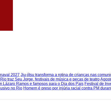
rnaval 2027
Jiu-jítsu transforma a rotina de crianças nas comu
Rio traz Seu Jorge, festivais de música e peças de teatro
Agost
m Lázaro Ramos e famosos para o Dia dos Pais
Festival de In
usivo no Rio
Homem é preso por injúria racial contra PM duran