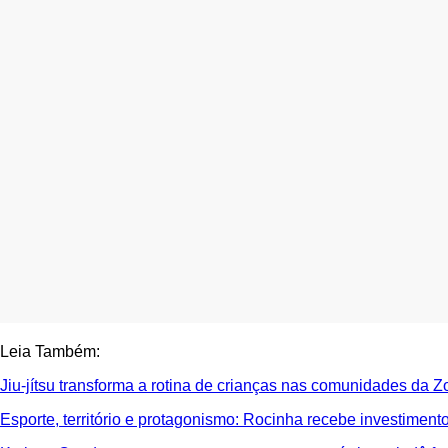
Leia Também:
Jiu-jítsu transforma a rotina de crianças nas comunidades da 
Esporte, território e protagonismo: Rocinha recebe investimen