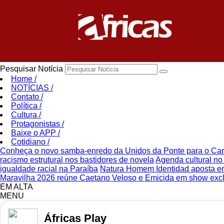
Pesquisar Notícia
Home
/
NOTÍCIAS
/
Contato
/
Política
/
Cultura
/
Protagonistas
/
Baixe o APP
/
Cotidiano
/
Conheça o novo samba-enredo da Unidos da Ponte para o Ca
racismo estrutural nos bastidores de novela
Agenda cultural no 
igualdade racial na Paraíba
Natura Homem Identidad aposta e
Maravilha 2026 reúne Caetano Veloso e Emicida em show excl
EM ALTA
MENU
Áfricas Play