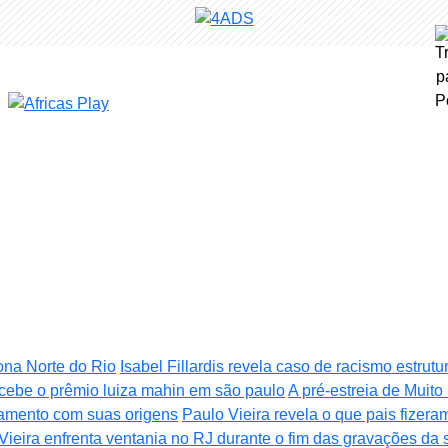
Zona Norte do Rio
Isabel Fillardis revela caso de racismo estrut
recebe o prêmio luiza mahin em são paulo
A pré-estreia de Mui
tamento com suas origens
Paulo Vieira revela o que pais fizer
Vieira enfrenta ventania no RJ durante o fim das gravações da 