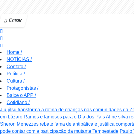
Entrar
Home
/
NOTÍCIAS
/
Contato
/
Política
/
Cultura
/
Protagonistas
/
Baixe o APP
/
Cotidiano
/
Jiu-jítsu transforma a rotina de crianças nas comunidades da 
em Lázaro Ramos e famosos para o Dia dos Pais
Aline silva 
Sheron Menezzes rebate fama de antipática e justifica compor
pode contar com a participação da mutante Tempestade
Paulo 