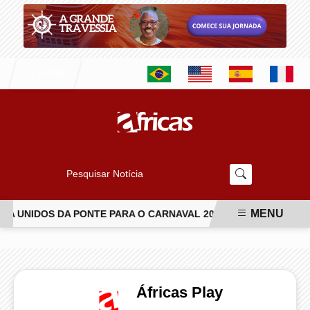
Entrar
Pesquisar Notícia
MENU
A UNIDOS DA PONTE PARA O CARNAVAL 2027
JIU-JÍTSU TR
EM ALTA
Áfricas Play