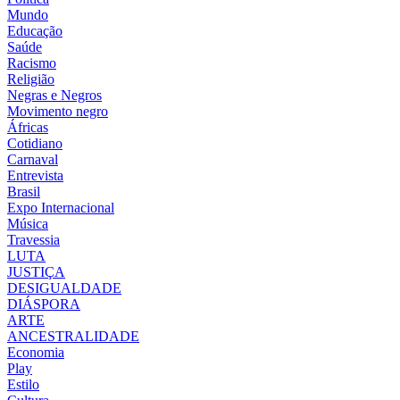
Mundo
Educação
Saúde
Racismo
Religião
Negras e Negros
Movimento negro
Áfricas
Cotidiano
Carnaval
Entrevista
Brasil
Expo Internacional
Música
Travessia
LUTA
JUSTIÇA
DESIGUALDADE
DIÁSPORA
ARTE
ANCESTRALIDADE
Economia
Play
Estilo