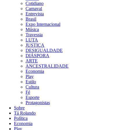
Cotidiano
Carnaval
Entrevista
Brasil
Expo Internacional
Música
Travessia
LUTA
JUSTIÇA
DESIGUALDADE
DIÁSPORA
ARTE
ANCESTRALIDADE
Economia
Play
Estilo
Cultura
Fé
Esporte
Protagonistas
Sobre
Tá Rolando
Política
Economia
Play