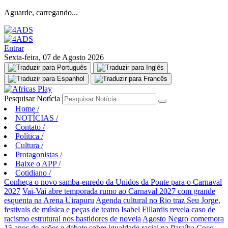
Aguarde, carregando...
Entrar
Sexta-feira, 07 de Agosto 2026
Pesquisar Notícia
Home
/
NOTÍCIAS
/
Contato
/
Política
/
Cultura
/
Protagonistas
/
Baixe o APP
/
Cotidiano
/
Conheça o novo samba-enredo da Unidos da Ponte para o Carnaval
2027
Vai-Vai abre temporada rumo ao Carnaval 2027 com grande
esquenta na Arena Uirapuru
Agenda cultural no Rio traz Seu Jorge,
festivais de música e peças de teatro
Isabel Fillardis revela caso de
racismo estrutural nos bastidores de novela
Agosto Negro comemora
15 anos de ações e debate sobre igualdade racial na Paraíba
Coco