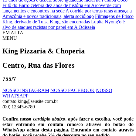
Fulô do Barro celebra dez anos de história em Arcoverde com
lançamentos e encontros na sede
A corrida por terras raras ameaça a
Amazônia e povos tradicionais, alerta sociólogo
Filmagens de Frisco
King, derivado de Tulsa King, são encerradas
Lupita Nyong'o é
alvo de ataques racistas por papel em A Odisseia
EM ALTA
MENU
King Pizzaria & Choperia
Centro, Rua das Flores
755/7
NOSSO
INSTAGRAM
NOSSO
FACEBOOK
NOSSO
WHATSAPP
contato.king@seusite.com.br
(00) 12345-6789
Confira nosso
cardápio abaixo
, após fazer a escolha, você pode
estar entrando em contato conosco através do botão do
WhatsApp acima desta página. Entrando em contato através
do botão, você recebe 5% de desconto no seu pedido.