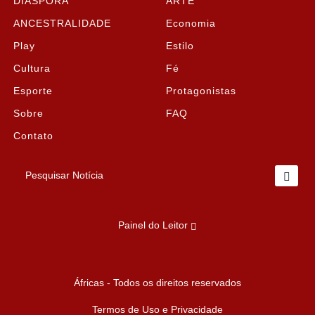
DIÁSPORA
ARTE
ANCESTRALIDADE
Economia
Play
Estilo
Cultura
Fé
Esporte
Protagonistas
Sobre
FAQ
Contato
Pesquisar Notícia
Painel do Leitor
Termos de Uso e Privacidade
Áfricas - Todos os direitos reservados
Esse site utiliza cookies para melhorar sua experiência
de navegação. Ao continuar o acesso, entendemos
Termos de Uso e Privacidade