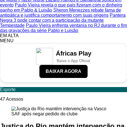
evento
Paulo Vieira revela o que pais fizeram com o dinheiro
ganho em Pablo & Luisão
Sheron Menezzes rebate fama de
antipática e justifica comportamento com suas origens
Pantera
Negra 3 pode contar com a participação da mutante
Tempestade
Paulo Vieira enfrenta ventania no RJ durante o fim
das gravações da série Pablo e Luisão
EM ALTA
MENU
Áfricas Play
Baixe o App Oficial
BAIXAR AGORA
Esporte
47
Acessos
Justiça do Rio mantém intervenção na