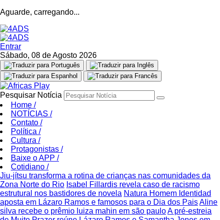
Aguarde, carregando...
Entrar
Sábado, 08 de Agosto 2026
Pesquisar Notícia
Home
/
NOTÍCIAS
/
Contato
/
Política
/
Cultura
/
Protagonistas
/
Baixe o APP
/
Cotidiano
/
Jiu-jítsu transforma a rotina de crianças nas comunidades da
Zona Norte do Rio
Isabel Fillardis revela caso de racismo
estrutural nos bastidores de novela
Natura Homem Identidad
aposta em Lázaro Ramos e famosos para o Dia dos Pais
Aline
silva recebe o prêmio luiza mahin em são paulo
A pré-estreia
de Muito Prazer reúne Lázaro Ramos e Samantha Jones em