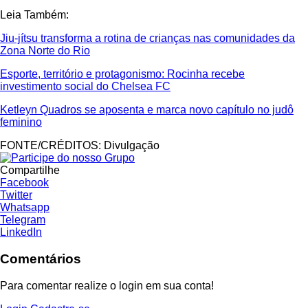
Leia Também:
Jiu-jítsu transforma a rotina de crianças nas comunidades da
Zona Norte do Rio
Esporte, território e protagonismo: Rocinha recebe
investimento social do Chelsea FC
Ketleyn Quadros se aposenta e marca novo capítulo no judô
feminino
FONTE/CRÉDITOS:
Divulgação
Compartilhe
Facebook
Twitter
Whatsapp
Telegram
LinkedIn
Comentários
Para comentar realize o login em sua conta!