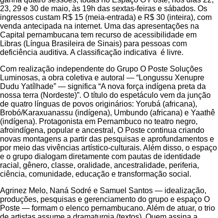
23, 29 e 30 de maio, às 19h das sextas-feiras e sábados. Os
ingressos custam R$ 15 (meia-entrada) e R$ 30 (inteira), com
venda antecipada na internet. Uma das apresentações na
Capital pernambucana tem recurso de acessibilidade em
Libras (Língua Brasileira de Sinais) para pessoas com
deficiência auditiva. A classificação indicativa é livre.
Com realização independente do Grupo O Poste Soluções
Luminosas, a obra coletiva e autoral — “Longussu Xenupre
Dudu Yatílhade” — significa “A nova força indígena preta da
nossa terra (Nordeste)”. O título do espetáculo vem da junção
de quatro línguas de povos originários: Yorubá (africana),
Brobó/Karaxuanassu (indígena), Umbundo (africana) e Yaathê
(indígena). Protagonista em Pernambuco no teatro negro,
afroindígena, popular e ancestral, O Poste continua criando
novas montagens a partir das pesquisas e aprofundamentos e
por meio das vivências artístico-culturais. Além disso, o espaço
e o grupo dialogam diretamente com pautas de identidade
racial, gênero, classe, oralidade, ancestralidade, periferia,
ciência, comunidade, educação e transformação social.
Agrinez Melo, Naná Sodré e Samuel Santos — idealização,
produções, pesquisas e gerenciamento do grupo e espaço O
Poste — formam o elenco pernambucano. Além de atuar, o trio
de artistas assume a dramaturgia (textos). Quem assina a