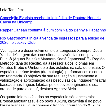
Leia Também:
Conceição Evaristo recebe título inédito de Doutora Honoris
Causa na Unicamp
Rapper Carlean confirma álbum com Naldo Benny e Papatinho
Rio Gastronomia inicia a venda de ingressos para a edição de
2026 no Jockey Club
“A criação e o desenvolvimento de ‘Longussu Xenupre Dudu
Yatílhade’ surgem das consultorias e vivências com povos
Fulni-ô (Águas Belas) e Marataro Kaeté (Igarassu/PE - Região
Metropolitana do Recife), da assessoria dos idiomas em
Yorubá, Brobó e Umbundo e dos estudos na sala de ensaio. O
espetáculo reúne textos (dramaturgia), performances e corpo
em retomada. O objetivo da sua realização é justamente a
valorização e aproximação das pesquisas da linguagem teatral
baseada nas línguas faladas pelos povos originários e sua
oralidade para a cena”, destaca Agrinez Melo.
Os quatro idiomas falados no espetáculo são ancestrais:
Brobo/Karaxuanassu é do povo Xukuru, kaxwriêtã é do povo
karaxuwanassu, que compõe o tronco linguístico do Xukuru