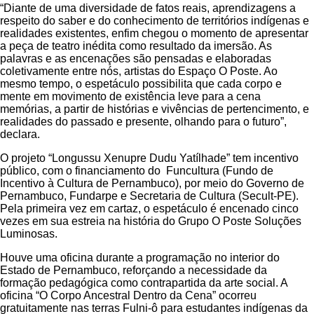
“Diante de uma diversidade de fatos reais, aprendizagens a
respeito do saber e do conhecimento de territórios indígenas e
realidades existentes, enfim chegou o momento de apresentar
a peça de teatro inédita como resultado da imersão. As
palavras e as encenações são pensadas e elaboradas
coletivamente entre nós, artistas do Espaço O Poste. Ao
mesmo tempo, o espetáculo possibilita que cada corpo e
mente em movimento de existência leve para a cena
memórias, a partir de histórias e vivências de pertencimento, e
realidades do passado e presente, olhando para o futuro”,
declara.
O projeto “Longussu Xenupre Dudu Yatílhade” tem incentivo
público, com o financiamento do Funcultura (Fundo de
Incentivo à Cultura de Pernambuco), por meio do Governo de
Pernambuco, Fundarpe e Secretaria de Cultura (Secult-PE).
Pela primeira vez em cartaz, o espetáculo é encenado cinco
vezes em sua estreia na história do Grupo O Poste Soluções
Luminosas.
Houve uma oficina durante a programação no interior do
Estado de Pernambuco, reforçando a necessidade da
formação pedagógica como contrapartida da arte social. A
oficina “O Corpo Ancestral Dentro da Cena” ocorreu
gratuitamente nas terras Fulni-ô para estudantes indígenas da