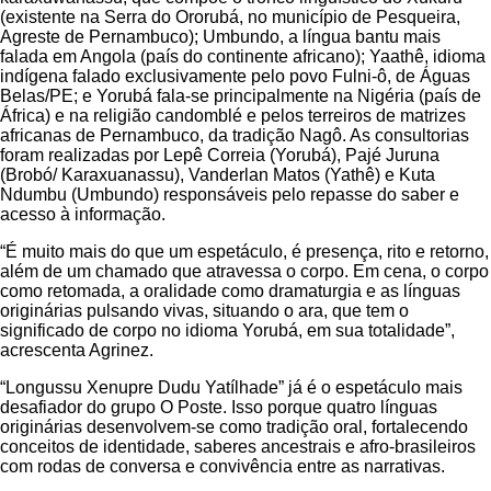
(existente na Serra do Ororubá, no município de Pesqueira,
Agreste de Pernambuco); Umbundo, a língua bantu mais
falada em Angola (país do continente africano); Yaathê, idioma
indígena falado exclusivamente pelo povo Fulni-ô, de Águas
Belas/PE; e Yorubá fala-se principalmente na Nigéria (país de
África) e na religião candomblé e pelos terreiros de matrizes
africanas de Pernambuco, da tradição Nagô. As consultorias
foram realizadas por Lepê Correia (Yorubá), Pajé Juruna
(Brobó/ Karaxuanassu), Vanderlan Matos (Yathê) e Kuta
Ndumbu (Umbundo) responsáveis pelo repasse do saber e
acesso à informação.
“É muito mais do que um espetáculo, é presença, rito e retorno,
além de um chamado que atravessa o corpo. Em cena, o corpo
como retomada, a oralidade como dramaturgia e as línguas
originárias pulsando vivas, situando o ara, que tem o
significado de corpo no idioma Yorubá, em sua totalidade”,
acrescenta Agrinez.
“Longussu Xenupre Dudu Yatílhade” já é o espetáculo mais
desafiador do grupo O Poste. Isso porque quatro línguas
originárias desenvolvem-se como tradição oral, fortalecendo
conceitos de identidade, saberes ancestrais e afro-brasileiros
com rodas de conversa e convivência entre as narrativas.