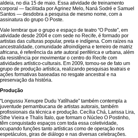
aldeia, no dia 15 de maio. Essa atividade de treinamento
corporal — facilitada por Agrinez Melo, Naná Sodré e Samuel
Santos — desdobra a pesquisa de mesmo nome, com a
assinatura do grupo O Poste.
Vale lembrar que o grupo e espaço de teatro “O Poste”, em
atividade desde 2004 e com sede no Recife, é formado por
artistas das culturas popular, preta e indígena. Com raízes na
ancestralidade, comunidade afroindígena e terreiro de matriz
africana, é referência da arte autoral periférica e urbana, além
da resistência por movimentar o centro do Recife com
atividades artístico-culturais. Em 2009, tornou-se de fato um
grupo de produção artística, realizando pesquisas teatrais e
ações formativas baseadas no resgate ancestral e na
preservação da história.
Produção
“Longussu Xenupre Dudu Yatílhade” também contempla a
juventude pernambucana de artistas autorais, também
profissionais da técnica e produção. Cecília Chá, Larissa Lira,
Sthe Vieira e Thalis Ítalo, que formam o Núcleo O Postinho,
têm conquistado espaços com toda essa coletividade,
ocupando funções tanto artísticas como de operação nos
espetáculos, giras de diálogo e nas diversas celebrações.