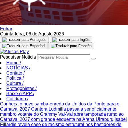
Entrar
Quinta-feira, 06 de Agosto 2026
Pesquisar Notícia
Home
/
NOTÍCIAS
/
Contato
/
Política
/
Cultura
/
Protagonistas
/
Baixe o APP
/
Cotidiano
/
Conheça o novo samba-enredo da Unidos da Ponte para o
Carnaval 2027
Cantora Ludmilla passa a ser oficialmente
membro votante do Grammy
Vai-Vai abre temporada rumo ao
Carnaval 2027 com grande esquenta na Arena Uirapuru
Isabel
Fillardis revela caso de racismo estrutural nos bastidores de