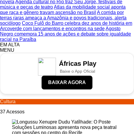
novela
Agenda cultural no Rio traz Seu Jorge, festivais de
música e peças de teatro
Atlas da mobilidade social aponta
que raça e gênero travam ascensão no Brasil
A corrida por
terras raras ameaça a Amazônia e povos tradicionais, alerta
sociólogo
Coco Fulô do Barro celebra dez anos de história em
Arcoverde com lançamentos e encontros na sede
Agosto
Negro comemora 15 anos de ações e debate sobre igualdade
racial na Paraíba
EM ALTA
MENU
Áfricas Play
Baixe o App Oficial
BAIXAR AGORA
Cultura
37
Acessos