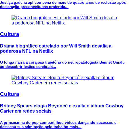
Justiça gaúcha aplicou pena de mais de quatro anos de reclusão após
declaração preconceituosa proferida...
Cultura
Drama biográfico estrelado por Will Smith desafia a
poderosa NFL na Netflix
O longa narra a corajosa trajetória do neuropatologista Bennet Omalu
ao descobrir lesões cerebrais...
Cultura
Britney Spears elogia Beyoncé e exalta o álbum Cowboy
Carter em redes sociais
A princesinha do pop compartilhou vídeos dançando sucessos e
destacou sua admiração pelo trabalho mais...