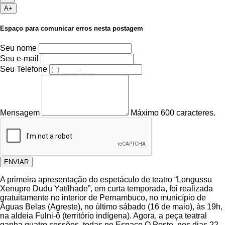
A+
Espaço para comunicar erros nesta postagem
Seu nome
Seu e-mail
Seu Telefone
Mensagem
Máximo 600 caracteres.
ENVIAR
A primeira apresentação do espetáculo de teatro “Longussu
Xenupre Dudu Yatílhade”, em curta temporada, foi realizada
gratuitamente no interior de Pernambuco, no município de
Águas Belas (Agreste), no último sábado (16 de maio), às 19h,
na aldeia Fulni-ô (território indígena). Agora, a peça teatral
ganha quatro sessões, todas no Espaço O Poste, nos dias 22,