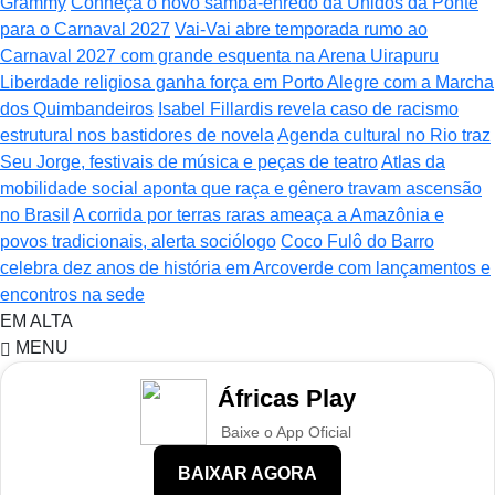
Grammy
Conheça o novo samba-enredo da Unidos da Ponte
para o Carnaval 2027
Vai-Vai abre temporada rumo ao
Carnaval 2027 com grande esquenta na Arena Uirapuru
Liberdade religiosa ganha força em Porto Alegre com a Marcha
dos Quimbandeiros
Isabel Fillardis revela caso de racismo
estrutural nos bastidores de novela
Agenda cultural no Rio traz
Seu Jorge, festivais de música e peças de teatro
Atlas da
mobilidade social aponta que raça e gênero travam ascensão
no Brasil
A corrida por terras raras ameaça a Amazônia e
povos tradicionais, alerta sociólogo
Coco Fulô do Barro
celebra dez anos de história em Arcoverde com lançamentos e
encontros na sede
EM ALTA
MENU
Áfricas Play
Baixe o App Oficial
BAIXAR AGORA