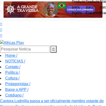
Entrar
Pesquisar Notícia
Home
/
NOTÍCIAS
/
Contato
/
Política
/
Cultura
/
Protagonistas
/
Baixe o APP
/
Cotidiano
/
Cantora Ludmilla passa a ser oficialmente membro votante do