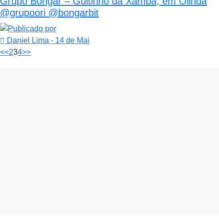
Grupo Bongar – Guitinho da Xambá, em Olinda
@grupoori @bongarbit
Daniel Lima
- 14 de Mai
<<
2
3
4
>>