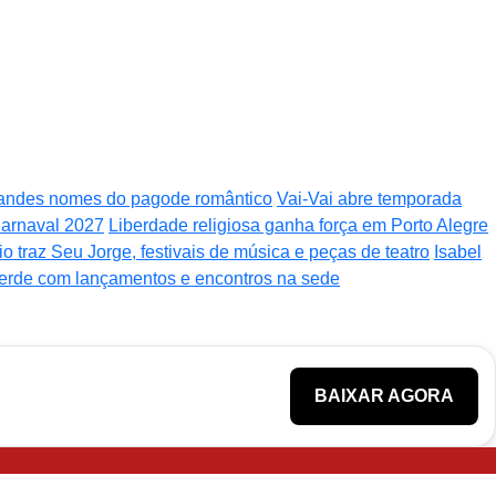
randes nomes do pagode romântico
Vai-Vai abre temporada
arnaval 2027
Liberdade religiosa ganha força em Porto Alegre
o traz Seu Jorge, festivais de música e peças de teatro
Isabel
verde com lançamentos e encontros na sede
BAIXAR AGORA