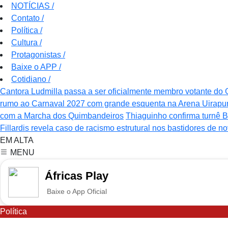
NOTÍCIAS
/
Contato
/
Política
/
Cultura
/
Protagonistas
/
Baixe o APP
/
Cotidiano
/
Cantora Ludmilla passa a ser oficialmente membro votante d
rumo ao Carnaval 2027 com grande esquenta na Arena Uirapu
com a Marcha dos Quimbandeiros
Thiaguinho confirma turnê
Fillardis revela caso de racismo estrutural nos bastidores de n
EM ALTA
MENU
Áfricas Play
Baixe o App Oficial
Política