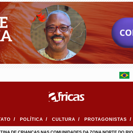
/
/
/
/
TATO
POLÍTICA
CULTURA
PROTAGONISTAS
 DE CRIANÇAS NAS COMUNIDADES DA ZONA NORTE DO RIO
I