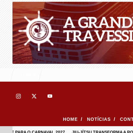
Entrar
/
/
HOME
NOTÍCIAS
CON
 PARA O CARNAVAL 2027
JIU-JÍTSU TRANSFORMA A ROTINA