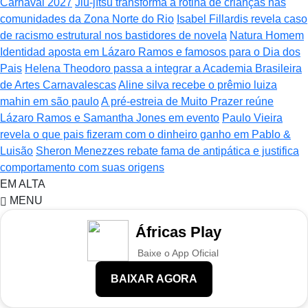
Carnaval 2027
Jiu-jítsu transforma a rotina de crianças nas
comunidades da Zona Norte do Rio
Isabel Fillardis revela caso
de racismo estrutural nos bastidores de novela
Natura Homem
Identidad aposta em Lázaro Ramos e famosos para o Dia dos
Pais
Helena Theodoro passa a integrar a Academia Brasileira
de Artes Carnavalescas
Aline silva recebe o prêmio luiza
mahin em são paulo
A pré-estreia de Muito Prazer reúne
Lázaro Ramos e Samantha Jones em evento
Paulo Vieira
revela o que pais fizeram com o dinheiro ganho em Pablo &
Luisão
Sheron Menezzes rebate fama de antipática e justifica
comportamento com suas origens
EM ALTA
MENU
Áfricas Play
Baixe o App Oficial
BAIXAR AGORA