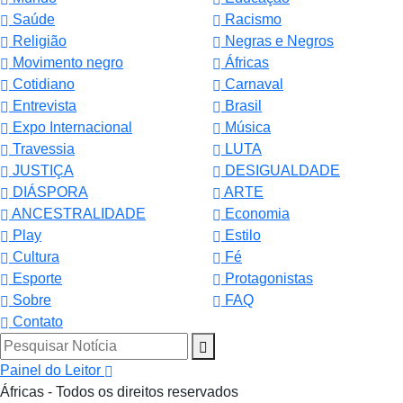
Saúde
Racismo
Religião
Negras e Negros
Movimento negro
Áfricas
Cotidiano
Carnaval
Entrevista
Brasil
Expo Internacional
Música
Travessia
LUTA
JUSTIÇA
DESIGUALDADE
DIÁSPORA
ARTE
ANCESTRALIDADE
Economia
Play
Estilo
Cultura
Fé
Esporte
Protagonistas
Sobre
FAQ
Contato
Pesquisar Notícia
Painel do Leitor
Áfricas - Todos os direitos reservados