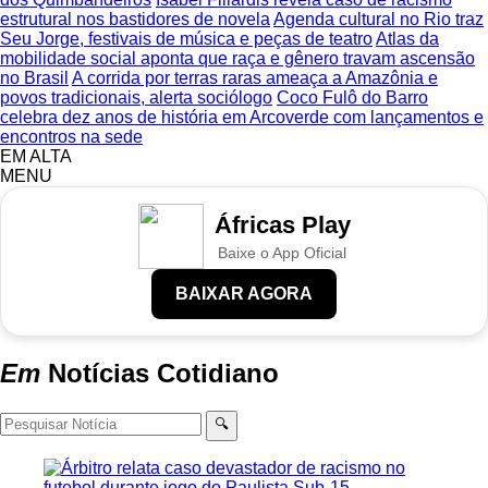
estrutural nos bastidores de novela
Agenda cultural no Rio traz
Seu Jorge, festivais de música e peças de teatro
Atlas da
mobilidade social aponta que raça e gênero travam ascensão
no Brasil
A corrida por terras raras ameaça a Amazônia e
povos tradicionais, alerta sociólogo
Coco Fulô do Barro
celebra dez anos de história em Arcoverde com lançamentos e
encontros na sede
EM ALTA
MENU
Áfricas Play
Baixe o App Oficial
BAIXAR AGORA
Em
Notícias
Cotidiano
🔍