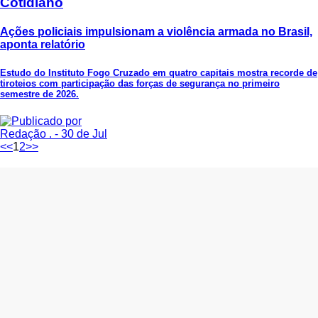
Cotidiano
Ações policiais impulsionam a violência armada no Brasil,
aponta relatório
Estudo do Instituto Fogo Cruzado em quatro capitais mostra recorde de
tiroteios com participação das forças de segurança no primeiro
semestre de 2026.
Redação .
- 30 de Jul
<<
1
2
>>