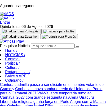
Aguarde, carregando...
Entrar
Quinta-feira, 06 de Agosto 2026
Pesquisar Notícia
Home
/
NOTÍCIAS
/
Contato
/
Política
/
Cultura
/
Protagonistas
/
Baixe o APP
/
Cotidiano
/
Cantora Ludmilla passa a ser oficialmente membro votante do
Grammy
Conheça o novo samba-enredo da Unidos da Ponte
para o Carnaval 2027
Vai-Vai abre temporada rumo ao
Carnaval 2027 com grande esquenta na Arena Uirapuru
Liberdade religiosa ganha força em Porto Alegre com a Marcha
dos Quimbandeiros
Isabel Fillardis revela caso de racismo