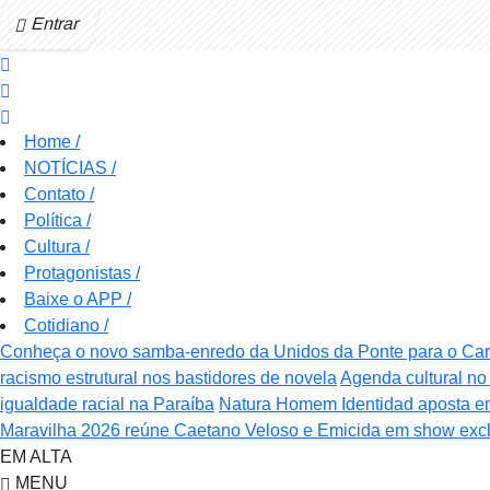
Entrar
Home
/
NOTÍCIAS
/
Contato
/
Política
/
Cultura
/
Protagonistas
/
Baixe o APP
/
Cotidiano
/
Conheça o novo samba-enredo da Unidos da Ponte para o Ca
racismo estrutural nos bastidores de novela
Agenda cultural no 
igualdade racial na Paraíba
Natura Homem Identidad aposta e
Maravilha 2026 reúne Caetano Veloso e Emicida em show excl
EM ALTA
MENU