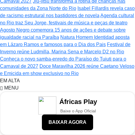
Carnaval 2027
Jiu-jítsu transforma a rotina de crianças nas
comunidades da Zona Norte do Rio
Isabel Fillardis revela caso
de racismo estrutural nos bastidores de novela
Agenda cultural
no Rio traz Seu Jorge, festivais de música e peças de teatro
Agosto Negro comemora 15 anos de ações e debate sobre
igualdade racial na Paraíba
Natura Homem Identidad aposta
em Lázaro Ramos e famosos para o Dia dos Pais
Festival de
Inverno reúne Ludmilla, Marina Sena e Marcelo D2 no Rio
Conheça o novo samba-enredo do Paraíso do Tuiuti para o
Carnaval de 2027
Doce Maravilha 2026 reúne Caetano Veloso
e Emicida em show exclusivo no Rio
EM ALTA
MENU
Áfricas Play
Baixe o App Oficial
BAIXAR AGORA