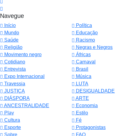
Navegue
Início
Política
Mundo
Educação
Saúde
Racismo
Religião
Negras e Negros
Movimento negro
Áfricas
Cotidiano
Carnaval
Entrevista
Brasil
Expo Internacional
Música
Travessia
LUTA
JUSTIÇA
DESIGUALDADE
DIÁSPORA
ARTE
ANCESTRALIDADE
Economia
Play
Estilo
Cultura
Fé
Esporte
Protagonistas
Sobre
FAQ