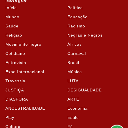
Navegue
Início
Política
Mundo
Educação
Saúde
Racismo
Religião
Negras e Negros
Movimento negro
Áfricas
Cotidiano
Carnaval
Entrevista
Brasil
Expo Internacional
Música
Travessia
LUTA
JUSTIÇA
DESIGUALDADE
Termos de Uso e Privacidade
DIÁSPORA
ARTE
Esse site utiliza cookies para melhorar sua experiência
ANCESTRALIDADE
Economia
de navegação. Ao continuar o acesso, entendemos
que você concorda com nossos Termos de Uso e
Play
Estilo
Privacidade.
Cultura
Fé