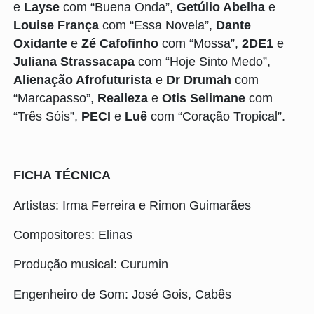
e
Layse
com “Buena Onda”,
Getúlio Abelha
e
Louise França
com “Essa Novela”,
Dante
Oxidante
e
Zé Cafofinho
com “Mossa”,
2DE1
e
Juliana Strassacapa
com “Hoje Sinto Medo”,
Alienação Afrofuturista
e
Dr Drumah
com
“Marcapasso”,
Realleza
e
Otis Selimane
com
“Três Sóis”,
PECI
e
Luê
com “Coração Tropical”.
FICHA TÉCNICA
Artistas: Irma Ferreira e Rimon Guimarães
Compositores: Elinas
Produção musical: Curumin
Engenheiro de Som: José Gois, Cabês