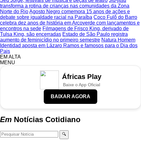
Seu Jorge, festivais de música e peças de teatro
Jiu-jítsu
transforma a rotina de crianças nas comunidades da Zona
Norte do Rio
Agosto Negro comemora 15 anos de ações e
debate sobre igualdade racial na Paraíba
Coco Fulô do Barro
celebra dez anos de história em Arcoverde com lançamentos e
encontros na sede
Filmagens de Frisco King, derivado de
Tulsa King, são encerradas
Estado de São Paulo registra
aumento de feminicídio no primeiro semestre
Natura Homem
Identidad aposta em Lázaro Ramos e famosos para o Dia dos
Pais
EM ALTA
MENU
Áfricas Play
Baixe o App Oficial
BAIXAR AGORA
Em
Notícias
Cotidiano
🔍