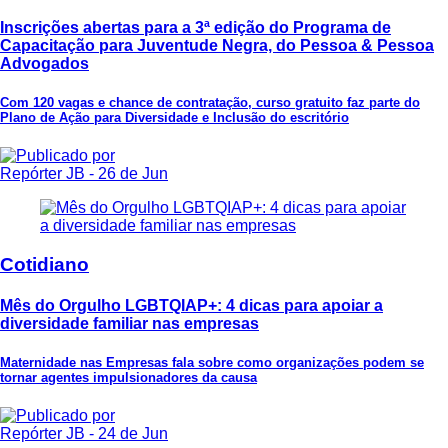
Inscrições abertas para a 3ª edição do Programa de
Capacitação para Juventude Negra, do Pessoa & Pessoa
Advogados
Com 120 vagas e chance de contratação, curso gratuito faz parte do
Plano de Ação para Diversidade e Inclusão do escritório
Repórter JB
- 26 de Jun
Cotidiano
Mês do Orgulho LGBTQIAP+: 4 dicas para apoiar a
diversidade familiar nas empresas
Maternidade nas Empresas fala sobre como organizações podem se
tornar agentes impulsionadores da causa
Repórter JB
- 24 de Jun