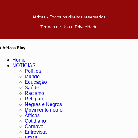
Áfricas - Todos os direitos reservados
Termos de Uso e Privacidade
/ Africas Play
Home
NOTÍCIAS
Política
Mundo
Educação
Saúde
Racismo
Religião
Negras e Negros
Movimento negro
Áfricas
Cotidiano
Carnaval
Entrevista
Brasil