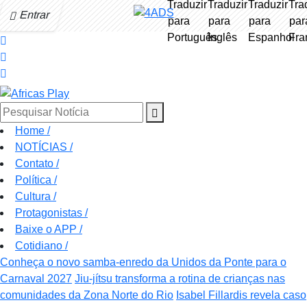
Entrar
Pesquisar Notícia
Home
/
NOTÍCIAS
/
Contato
/
Política
/
Cultura
/
Protagonistas
/
Baixe o APP
/
Cotidiano
/
Conheça o novo samba-enredo da Unidos da Ponte para o
Carnaval 2027
Jiu-jítsu transforma a rotina de crianças nas
comunidades da Zona Norte do Rio
Isabel Fillardis revela caso