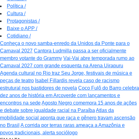
Política
/
Cultura
/
Protagonistas
/
Baixe o APP
/
Cotidiano
/
Conheça o novo samba-enredo da Unidos da Ponte para o
Carnaval 2027
Cantora Ludmilla passa a ser oficialmente
membro votante do Grammy
Vai-Vai abre temporada rumo ao
Carnaval 2027 com grande esquenta na Arena Uirapuru
Agenda cultural no Rio traz Seu Jorge, festivais de música e
peças de teatro
Isabel Fillardis revela caso de racismo
estrutural nos bastidores de novela
Coco Fulô do Barro celebra
dez anos de história em Arcoverde com lançamentos e
encontros na sede
Agosto Negro comemora 15 anos de ações
e debate sobre igualdade racial na Paraíba
Atlas da
mobilidade social aponta que raça e gênero travam ascensão
no Brasil
A corrida por terras raras ameaça a Amazônia e
povos tradicionais, alerta sociólogo