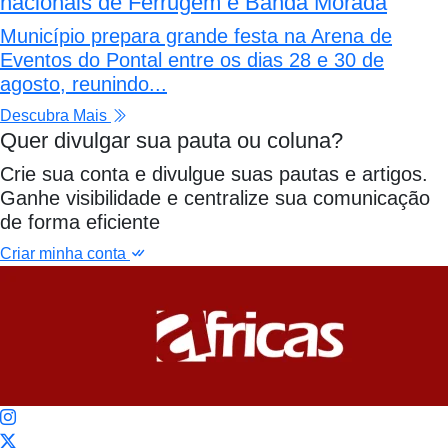
nacionais de Ferrugem e Banda Morada
Município prepara grande festa na Arena de
Eventos do Pontal entre os dias 28 e 30 de
agosto, reunindo...
Descubra Mais
Quer divulgar sua pauta ou coluna?
Crie sua conta e divulgue suas pautas e artigos.
Ganhe visibilidade e centralize sua comunicação
de forma eficiente
Criar minha conta