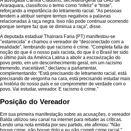
A advogada Camila Claudino, secretária-geral da OAB de
Araraquara, classificou o termo como “infeliz” e “triste”,
reforçando a importância do letramento racial. “As pessoas
tendem a atribuir sempre termos negativos a palavras
relacionadas à raça negra. Isso não pode continuar ocorrendo
porque sempre faz que se diminua a raça”, disse.
A deputada estadual Thainara Faria (PT) manifestou-se
"estarrecida" e chamou o vereador de “desconectado com a
realidade”, lembrando que racismo é crime. “Completa falta de
noção do que é o nosso país racista, do que é o Brasil ter sido
o último país da América Latina a abolir a escravização do
povo preto, em um desconhecimento geral, em um racismo
tremendo, inaceitável,” declarou a parlamentar,
complementando: “Está precisando de letramento racial, está
precisando de vergonha na cara, está precisando estudar mais
a história do nosso país e se comprometer de verdade com o
povo. Vai estudar, vereador. E racismo é crime.”
Posição do Vereador
Em sua primeira manifestação sobre as acusações, o vereador
Balda utilizou seu canal na internet para rebater as críticas.
Lendo uma nota emitida por seu partido, ele afirmou: “Não
houve crime, não houve dolo e eu não cometi crime racial.”