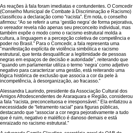
As reações à fala foram imediatas e contundentes. O Comcedir
(Conselho Municipal de Combate à Discriminação e Racismo)
classificou a declaração como “racista”. Em nota, o conselho
afirmou: “Ao se referir a uma ‘gestão negra’ de forma pejorativa,
o vereador revela não apenas seu preconceito individual, mas
também expõe o modo como o racismo estrutural molda a
cultura, a linguagem e a percepção coletiva de competência e
poder no Brasil.” Para o Comcedir, a fala representa uma
"manifestação explícita de violência simbólica e racismo
estrutural, que tenta desqualificar a legitimidade de pessoas
negras em espaços de decisão e autoridade", reiterando que
"quando um parlamentar utiliza o termo ‘negra’ como adjetivo
negativo para caracterizar uma gestão, está reiterando uma
lógica histórica de exclusão que associa a cor da pele à
incompetência, à desorganização, ao fracasso.”
Alessandra Laurindo, presidente da Associação Cultural dos
Amigos Afrodescendentes de Araraquara e Região, considerou
a fala “racista, preconceituosa e irresponsável.” Ela enfatizou a
necessidade de “letramento racial” para figuras públicas,
destacando que “associar a cor negra pejorativamente a tudo
que é ruim, negativo e maléfico é danoso demais e está
enraizado no racismo estrutural.”