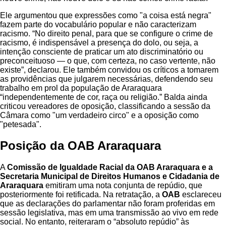
Ele argumentou que expressões como "a coisa está negra"
fazem parte do vocabulário popular e não caracterizam
racismo. “No direito penal, para que se configure o crime de
racismo, é indispensável a presença do dolo, ou seja, a
intenção consciente de praticar um ato discriminatório ou
preconceituoso — o que, com certeza, no caso vertente, não
existe”, declarou. Ele também convidou os críticos a tomarem
as providências que julgarem necessárias, defendendo seu
trabalho em prol da população de Araraquara
“independentemente de cor, raça ou religião.” Balda ainda
criticou vereadores de oposição, classificando a sessão da
Câmara como "um verdadeiro circo" e a oposição como
"petesada".
Posição da
OAB Araraquara
A
Comissão de Igualdade Racial da OAB Araraquara e a
Secretaria Municipal de Direitos Humanos e Cidadania de
Araraquara
emitiram uma nota conjunta de repúdio, que
posteriormente foi retificada. Na retratação, a
OAB
esclareceu
que as declarações do parlamentar não foram proferidas em
sessão legislativa, mas em uma transmissão ao vivo em rede
social. No entanto, reiteraram o “absoluto repúdio” às