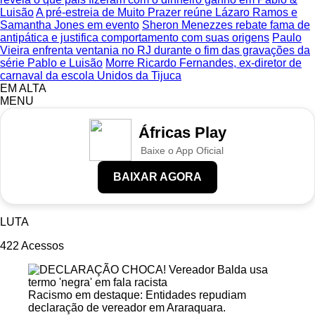
Luisão
A pré-estreia de Muito Prazer reúne Lázaro Ramos e
Samantha Jones em evento
Sheron Menezzes rebate fama de
antipática e justifica comportamento com suas origens
Paulo
Vieira enfrenta ventania no RJ durante o fim das gravações da
série Pablo e Luisão
Morre Ricardo Fernandes, ex-diretor de
carnaval da escola Unidos da Tijuca
EM ALTA
MENU
Áfricas Play
Baixe o App Oficial
BAIXAR AGORA
LUTA
422
Acessos
Racismo em destaque: Entidades repudiam
declaração de vereador em Araraquara.