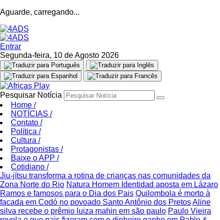
Aguarde, carregando...
Entrar
Segunda-feira, 10 de Agosto 2026
Pesquisar Notícia
Home
/
NOTÍCIAS
/
Contato
/
Política
/
Cultura
/
Protagonistas
/
Baixe o APP
/
Cotidiano
/
Jiu-jítsu transforma a rotina de crianças nas comunidades da
Zona Norte do Rio
Natura Homem Identidad aposta em Lázaro
Ramos e famosos para o Dia dos Pais
Quilombola é morto à
facada em Codó no povoado Santo Antônio dos Pretos
Aline
silva recebe o prêmio luiza mahin em são paulo
Paulo Vieira
revela o que pais fizeram com o dinheiro ganho em Pablo &