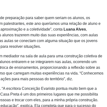
ande preparação para saber quem seriam os alunos, os
m palestrantes, este ano queríamos uma relação de aluno e
a aproximação e a coletividade”, conta
Luana Alves
,
s alunos trazerem muito das suas experiências, com aulas
 das aulas se conectam com alguma situação que os jovens
para resolver situações.
um mediador na sala de aula para uma construção coletiva de
 alunos entrarem e se integrarem nas aulas, ocorrendo um
oca de ensinamentos, proporcionando a reflexão sobre as
curso que carregam muitas experiências na vida. “Conhecemos
es para mais pessoas do território”, diz.
a. “A escritora Conceição Evaristo pontua muito bem que a
 Casa Preta é um dos primeiros lugares que me possibilita
ssoas e trocar com eles, para a minha própria construção.
 educação”, explica. Ela completa que para o sucesso do