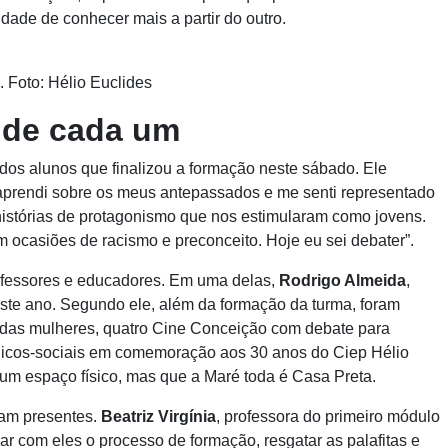
lidade de conhecer mais a partir do outro.
 Foto: Hélio Euclides
a de cada um
dos alunos que finalizou a formação neste sábado. Ele
aprendi sobre os meus antepassados e me senti representado
histórias de protagonismo que nos estimularam como jovens.
 ocasiões de racismo e preconceito. Hoje eu sei debater”.
ofessores e educadores. Em uma delas,
Rodrigo Almeida
,
neste ano. Segundo ele, além da formação da turma, foram
das mulheres, quatro Cine Conceição com debate para
nicos-sociais em comemoração aos 30 anos do Ciep Hélio
 um espaço físico, mas que a Maré toda é Casa Preta.
ram presentes.
Beatriz Virgínia
, professora do primeiro módulo
r com eles o processo de formação, resgatar as palafitas e