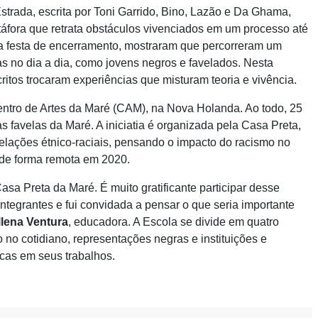
Estrada, escrita por Toni Garrido, Bino, Lazão e Da Ghama,
ora que retrata obstáculos vivenciados em um processo até
na festa de encerramento, mostraram que percorreram um
s no dia a dia, como jovens negros e favelados. Nesta
itos trocaram experiências que misturam teoria e vivência.
Centro de Artes da Maré (CAM), na Nova Holanda. Ao todo, 25
s favelas da Maré. A iniciatia é organizada pela Casa Preta,
elações étnico-raciais, pensando o impacto do racismo no
ta de forma remota em 2020.
sa Preta da Maré. É muito gratificante participar desse
 integrantes e fui convidada a pensar o que seria importante
llena Ventura
, educadora. A Escola se divide em quatro
o no cotidiano, representações negras e instituições e
icas em seus trabalhos.