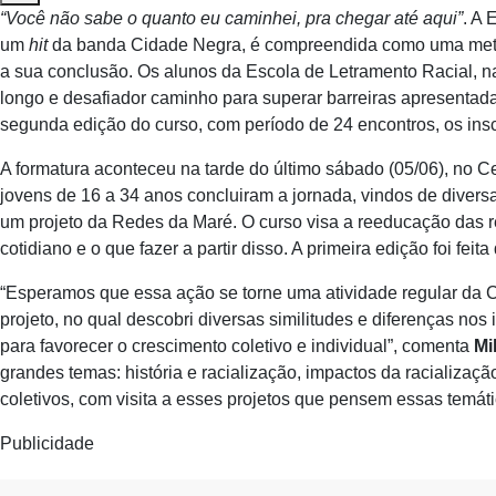
“Você não sabe o quanto eu caminhei, pra chegar até aqui”
. A 
um
hit
da banda Cidade Negra, é compreendida como uma metáf
a sua conclusão. Os alunos da Escola de Letramento Racial, 
longo e desafiador caminho para superar barreiras apresentada
segunda edição do curso, com período de 24 encontros, os inscr
A formatura aconteceu na tarde do último sábado (05/06), no 
jovens de 16 a 34 anos concluiram a jornada, vindos de diversa
um projeto da Redes da Maré. O curso visa a reeducação das r
cotidiano e o que fazer a partir disso. A primeira edição foi fei
“Esperamos que essa ação se torne uma atividade regular da Ca
projeto, no qual descobri diversas similitudes e diferenças nos
para favorecer o crescimento coletivo e individual”, comenta
Mi
grandes temas: história e racialização, impactos da racializaçã
coletivos, com visita a esses projetos que pensem essas temát
Publicidade