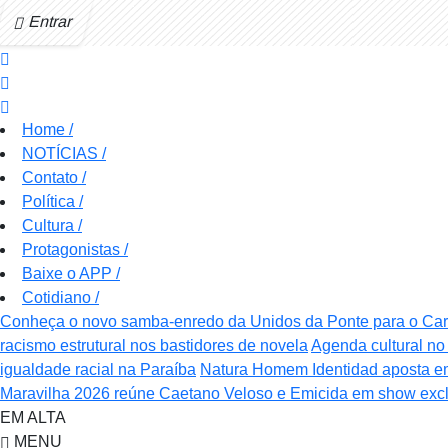
Entrar
Home
/
NOTÍCIAS
/
Contato
/
Política
/
Cultura
/
Protagonistas
/
Baixe o APP
/
Cotidiano
/
Conheça o novo samba-enredo da Unidos da Ponte para o Ca
racismo estrutural nos bastidores de novela
Agenda cultural no 
igualdade racial na Paraíba
Natura Homem Identidad aposta e
Maravilha 2026 reúne Caetano Veloso e Emicida em show excl
EM ALTA
MENU