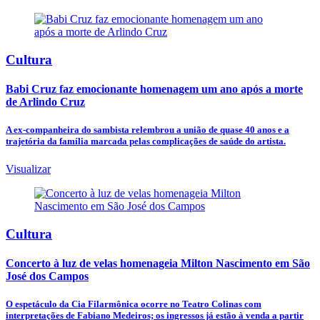
Cultura
Babi Cruz faz emocionante homenagem um ano após a morte
de Arlindo Cruz
A ex-companheira do sambista relembrou a união de quase 40 anos e a
trajetória da família marcada pelas complicações de saúde do artista.
Visualizar
Cultura
Concerto à luz de velas homenageia Milton Nascimento em São
José dos Campos
O espetáculo da Cia Filarmônica ocorre no Teatro Colinas com
interpretações de Fabiano Medeiros; os ingressos já estão à venda a partir