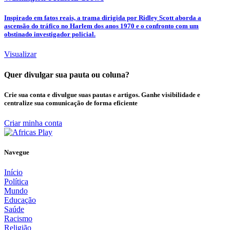
Inspirado em fatos reais, a trama dirigida por Ridley Scott aborda a
ascensão do tráfico no Harlem dos anos 1970 e o confronto com um
obstinado investigador policial.
Visualizar
Quer divulgar sua pauta ou coluna?
Crie sua conta e divulgue suas pautas e artigos. Ganhe visibilidade e
centralize sua comunicação de forma eficiente
Criar minha conta
Navegue
Início
Política
Mundo
Educação
Saúde
Racismo
Religião