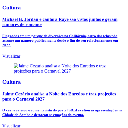
Cultura
Michael B. Jordan e cantora Raye são vistos juntos e geram
rumores de romance
Flagrados em um parque de diversões na Califórnia, astro das telas não
assume um namoro publicamente desde o fim do seu relacionamento em
2022.
Visualizar
Cultura
Jaime Cezário analisa a Noite dos Enredos e traz projeções
para o Carnaval 2027
O carnavalesco e comentarista do portal SRzd avaliou as apresentações na
Cidade do Samba e destacou as emoções do evento.
Visualizar