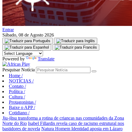
Entrar
Sábado, 08 de Agosto 2026
Powered by
Translate
Pesquisar Notícia
Home
/
NOTÍCIAS
/
Contato
/
Política
/
Cultura
/
Protagonistas
/
Baixe o APP
/
Cotidiano
/
Jiu-jítsu transforma a rotina de crianças nas comunidades da Zona
Norte do Rio
Isabel Fillardis revela caso de racismo estrutural nos
bastidores de novela
Natura Homem Identidad aposta em Lázaro