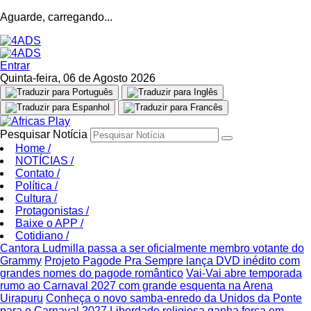
Aguarde, carregando...
Entrar
Quinta-feira, 06 de Agosto 2026
Pesquisar Notícia
Home
/
NOTÍCIAS
/
Contato
/
Política
/
Cultura
/
Protagonistas
/
Baixe o APP
/
Cotidiano
/
Cantora Ludmilla passa a ser oficialmente membro votante do
Grammy
Projeto Pagode Pra Sempre lança DVD inédito com
grandes nomes do pagode romântico
Vai-Vai abre temporada
rumo ao Carnaval 2027 com grande esquenta na Arena
Uirapuru
Conheça o novo samba-enredo da Unidos da Ponte
para o Carnaval 2027
Liberdade religiosa ganha força em