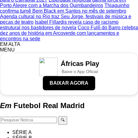
Porto Alegre com a Marcha dos Quimbandeiros
Thiaguinho
confirma turnê Bem Black em Santos no mês de setembro
Agenda cultural no Rio traz Seu Jorge, festivais de música e
peças de teatro
Isabel Fillardis revela caso de racismo
estrutural nos bastidores de novela
Coco Fulô do Barro celebra
dez anos de história em Arcoverde com lançamentos e
encontros na sede
EM ALTA
MENU
Áfricas Play
Baixe o App Oficial
BAIXAR AGORA
Em
Futebol
Real Madrid
🔍
SÉRIE A
SÉRIE B