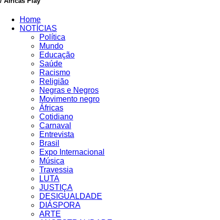
/ Africas Play
Home
NOTÍCIAS
Política
Mundo
Educação
Saúde
Racismo
Religião
Negras e Negros
Movimento negro
Áfricas
Cotidiano
Carnaval
Entrevista
Brasil
Expo Internacional
Música
Travessia
LUTA
JUSTIÇA
DESIGUALDADE
DIÁSPORA
ARTE