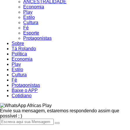
ANCESTRALIDADE
Economia
Play
Estilo
Cultura
Fé
Esporte
Protagonistas
Sobre
Tá Rolando
Política
Economia
Play
Estilo
Cultura
Fé
Protagonistas
Baixe o APP
Cotidiano
Africas Play
Envie sua mensagem, estaremos respondendo assim que
possível ; )