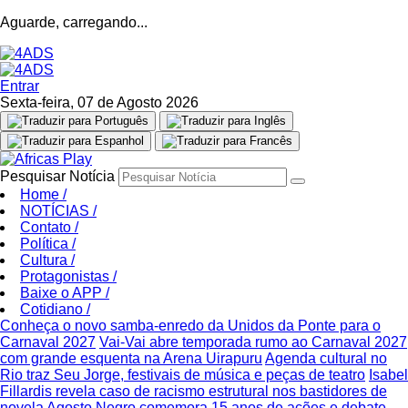
Aguarde, carregando...
Entrar
Sexta-feira, 07 de Agosto 2026
Pesquisar Notícia
Home
/
NOTÍCIAS
/
Contato
/
Política
/
Cultura
/
Protagonistas
/
Baixe o APP
/
Cotidiano
/
Conheça o novo samba-enredo da Unidos da Ponte para o
Carnaval 2027
Vai-Vai abre temporada rumo ao Carnaval 2027
com grande esquenta na Arena Uirapuru
Agenda cultural no
Rio traz Seu Jorge, festivais de música e peças de teatro
Isabel
Fillardis revela caso de racismo estrutural nos bastidores de
novela
Agosto Negro comemora 15 anos de ações e debate