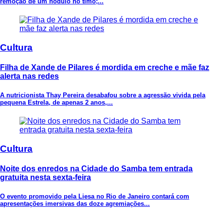
remoção de um nódulo no timo;...
Cultura
Filha de Xande de Pilares é mordida em creche e mãe faz
alerta nas redes
A nutricionista Thay Pereira desabafou sobre a agressão vivida pela
pequena Estrela, de apenas 2 anos,...
Cultura
Noite dos enredos na Cidade do Samba tem entrada
gratuita nesta sexta-feira
O evento promovido pela Liesa no Rio de Janeiro contará com
apresentações imersivas das doze agremiações...