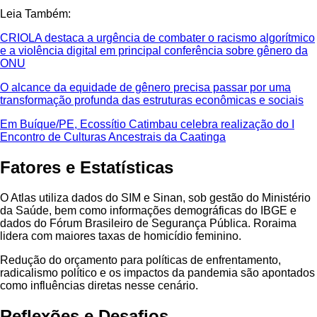
Leia Também:
CRIOLA destaca a urgência de combater o racismo algorítmico
e a violência digital em principal conferência sobre gênero da
ONU
O alcance da equidade de gênero precisa passar por uma
transformação profunda das estruturas econômicas e sociais
Em Buíque/PE, Ecossítio Catimbau celebra realização do I
Encontro de Culturas Ancestrais da Caatinga
Fatores e Estatísticas
O Atlas utiliza dados do SIM e Sinan, sob gestão do Ministério
da Saúde, bem como informações demográficas do IBGE e
dados do Fórum Brasileiro de Segurança Pública. Roraima
lidera com maiores taxas de homicídio feminino.
Redução do orçamento para políticas de enfrentamento,
radicalismo político e os impactos da pandemia são apontados
como influências diretas nesse cenário.
Reflexões e Desafios