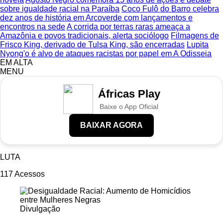
sobre igualdade racial na Paraíba
Coco Fulô do Barro celebra
dez anos de história em Arcoverde com lançamentos e
encontros na sede
A corrida por terras raras ameaça a
Amazônia e povos tradicionais, alerta sociólogo
Filmagens de
Frisco King, derivado de Tulsa King, são encerradas
Lupita
Nyong'o é alvo de ataques racistas por papel em A Odisseia
EM ALTA
MENU
Áfricas Play
Baixe o App Oficial
BAIXAR AGORA
LUTA
117
Acessos
Divulgação