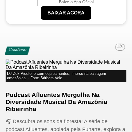
Baixe o App Oficial
BAIXAR AGORA
126
Cotidiano
DJ Zek Picoteiro com equipamentos, imerso na paisagem
amazônica. - Foto: Bárbara Vale
Podcast Afluentes Mergulha Na
Diversidade Musical Da Amazônia
Ribeirinha
🎧 Descubra os sons da floresta! A série de
podcast Afluentes, apoiada pela Funarte, explora a