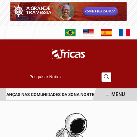
Entrar
Pesquisar Notícia
MENU
CRIANÇAS NAS COMUNIDADES DA ZONA NORTE DO RIO
NATURA HO
EM ALTA