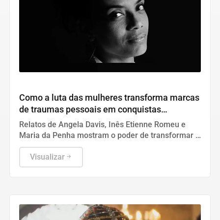
Cultura
Como a luta das mulheres transforma marcas
de traumas pessoais em conquistas
históricas
Relatos de Angela Davis, Inês Etienne Romeu e
Maria da Penha mostram o poder de transformar a
dor individual em avanços coletivos no Judiciário.
Visualizar