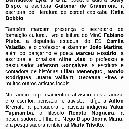
Bispo
, a escritora
Guiomar de Grammont
, a
escritora de literatura de cordel capixaba
Katia
Bobbio
.
Também marcam presença o secretário de
formação cultural, livro e leitura do MinC
Fabiano
Piúba
, a deputada estadual do ES
Camila
Valadão
, e o professor e slammer
João Martins
,
além do dançarino e poeta
Marceu Rosário,
a
escritora e jornalista
Aline Dias
, o professor e
pesquisador
Jeferson Gonçalves
, a escritora e
contadora de histórias
Lilian Menenguci
,
Nando
Rodrigues
,
Juane Vaillant
,
Geovana Pires
e
muitos outros artistas locais.
No campo do pensamento e ativismo, destacam-se
e o escritor, pensador e ativista indígena
Ailton
Krenak
, a pensadora e ativista indígena
Yakui
Tupinambá
, o filósofo
Renato Nogueira
, a
pesquisadora e filha do Nêgo Bispo
Joana Maria
,
e a pesquisadora ambiental
Marta Tristão
.