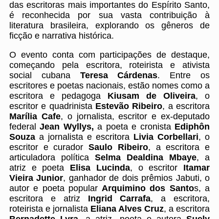
das escritoras mais importantes do Espírito Santo,
é reconhecida por sua vasta contribuição à
literatura brasileira, explorando os gêneros de
ficção e narrativa histórica.
O evento conta com participações de destaque,
começando pela escritora, roteirista e ativista
social cubana
Teresa Cárdenas
. Entre os
escritores e poetas nacionais, estão nomes como a
escritora e pedagoga
Kiusam de Oliveira
, o
escritor e quadrinista
Estevão Ribeiro
, a escritora
Marília Cafe
, o jornalista, escritor e ex-deputado
federal
Jean Wyllys,
a poeta e cronista
Ediphôn
Souza
a jornalista e escritora
Livia Corbellari
, o
escritor e curador
Saulo Ribeiro
, a escritora e
articuladora política
Selma Dealdina Mbaye
, a
atriz e poeta
Elisa Lucinda
, o escritor
Itamar
Vieira Junior
, ganhador de dois prêmios Jabuti, o
autor e poeta popular
Arquimino dos Santo
s, a
escritora e atriz
Ingrid Carrafa
, a escritora,
roteirista e jornalista
Eliana Alves Cruz
, a escritora
Bernadette Lyra
, a atriz, poeta e autora
Suely