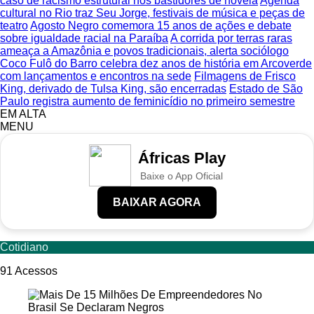
caso de racismo estrutural nos bastidores de novela
Agenda
cultural no Rio traz Seu Jorge, festivais de música e peças de
teatro
Agosto Negro comemora 15 anos de ações e debate
sobre igualdade racial na Paraíba
A corrida por terras raras
ameaça a Amazônia e povos tradicionais, alerta sociólogo
Coco Fulô do Barro celebra dez anos de história em Arcoverde
com lançamentos e encontros na sede
Filmagens de Frisco
King, derivado de Tulsa King, são encerradas
Estado de São
Paulo registra aumento de feminicídio no primeiro semestre
EM ALTA
MENU
Áfricas Play
Baixe o App Oficial
BAIXAR AGORA
Cotidiano
91
Acessos