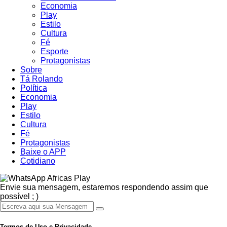
Economia
Play
Estilo
Cultura
Fé
Esporte
Protagonistas
Sobre
Tá Rolando
Política
Economia
Play
Estilo
Cultura
Fé
Protagonistas
Baixe o APP
Cotidiano
Africas Play
Envie sua mensagem, estaremos respondendo assim que
possível ; )
Termos de Uso e Privacidade