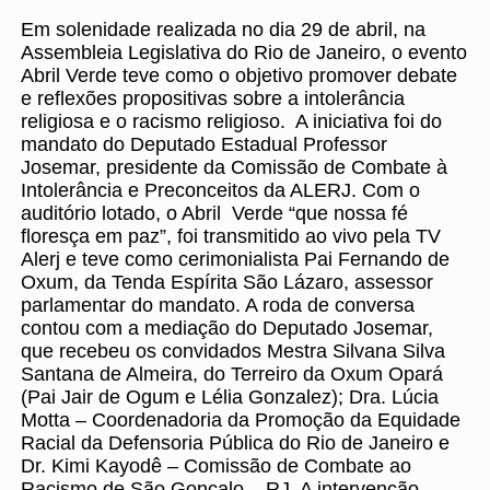
Em solenidade realizada no dia 29 de abril, na
Assembleia Legislativa do Rio de Janeiro, o evento
Abril Verde teve como o objetivo promover debate
e reflexões propositivas sobre a intolerância
religiosa e o racismo religioso. A iniciativa foi do
mandato do Deputado Estadual Professor
Josemar, presidente da Comissão de Combate à
Intolerância e Preconceitos da ALERJ. Com o
auditório lotado, o Abril Verde “que nossa fé
floresça em paz”, foi transmitido ao vivo pela TV
Alerj e teve como cerimonialista Pai Fernando de
Oxum, da Tenda Espírita São Lázaro, assessor
parlamentar do mandato. A roda de conversa
contou com a mediação do Deputado Josemar,
que recebeu os convidados Mestra Silvana Silva
Santana de Almeira, do Terreiro da Oxum Opará
(Pai Jair de Ogum e Lélia Gonzalez); Dra. Lúcia
Motta – Coordenadoria da Promoção da Equidade
Racial da Defensoria Pública do Rio de Janeiro e
Dr. Kimi Kayodê – Comissão de Combate ao
Racismo de São Gonçalo – RJ. A intervenção