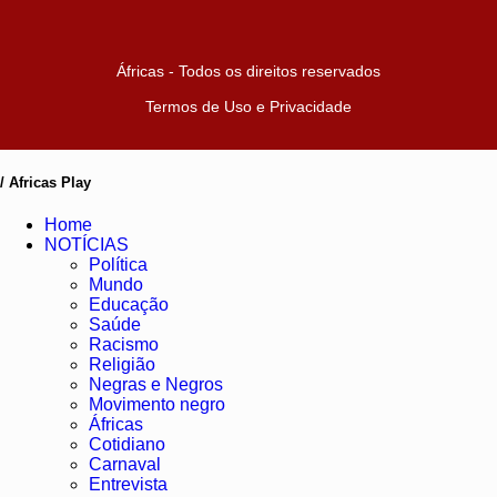
Áfricas - Todos os direitos reservados
Termos de Uso e Privacidade
/ Africas Play
Home
NOTÍCIAS
Política
Mundo
Educação
Saúde
Racismo
Religião
Negras e Negros
Movimento negro
Áfricas
Cotidiano
Carnaval
Entrevista