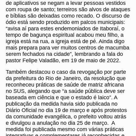
de aplicativos se negam a levar pessoas vestidos
com roupa de santo; terreiros são alvos de ataques
e bíblias são deixadas como recado. O discurso de
ódio está sendo produzido em palcos municipais:
“avisa aí para estes endemoniados de Itaboraí, o
tempo de bagunça espiritual acabou meu filho, a
igreja está na rua, a igreja está de pé. Ainda digo
mais prepara para ver muitos centros de macumba
serem fechados na cidade”, lembrando a fala do
pastor Felipe Valadão, em 19 de maio de 2022.
Também destacou o caso da revogação por parte
da prefeitura do Rio de Janeiro, da resolução que
reconheceu práticas de saúde de matriz africana
no SUS, alegando que “a saúde pública deve ser
baseada em ciência e que o estado é laico”. A
publicação da medida havia sido publicada no
Diário Oficial no dia 19 de março e após protestos
da comunidade evangélica, o prefeito voltou atrás
e divulgou a anulação no dia 25 de março. A
medida foi publicada mesmo com várias práticas
integrativas e complementares já reconhecidas e