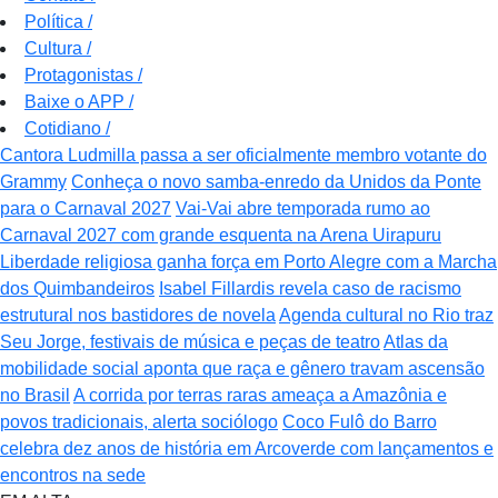
Política
/
Cultura
/
Protagonistas
/
Baixe o APP
/
Cotidiano
/
Cantora Ludmilla passa a ser oficialmente membro votante do
Grammy
Conheça o novo samba-enredo da Unidos da Ponte
para o Carnaval 2027
Vai-Vai abre temporada rumo ao
Carnaval 2027 com grande esquenta na Arena Uirapuru
Liberdade religiosa ganha força em Porto Alegre com a Marcha
dos Quimbandeiros
Isabel Fillardis revela caso de racismo
estrutural nos bastidores de novela
Agenda cultural no Rio traz
Seu Jorge, festivais de música e peças de teatro
Atlas da
mobilidade social aponta que raça e gênero travam ascensão
no Brasil
A corrida por terras raras ameaça a Amazônia e
povos tradicionais, alerta sociólogo
Coco Fulô do Barro
celebra dez anos de história em Arcoverde com lançamentos e
encontros na sede